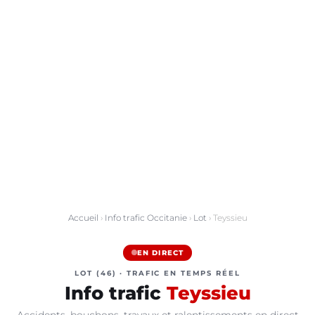
Accueil
›
Info trafic Occitanie
›
Lot
› Teyssieu
EN DIRECT
LOT (46) · TRAFIC EN TEMPS RÉEL
Info trafic
Teyssieu
Accidents, bouchons, travaux et ralentissements en direct