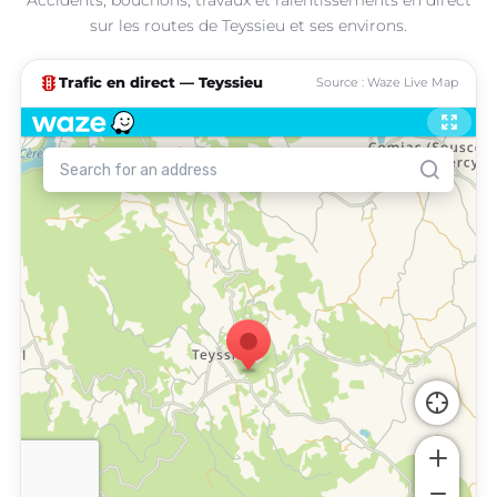
sur les routes de Teyssieu et ses environs.
traffic
Trafic en direct — Teyssieu
Source : Waze Live Map