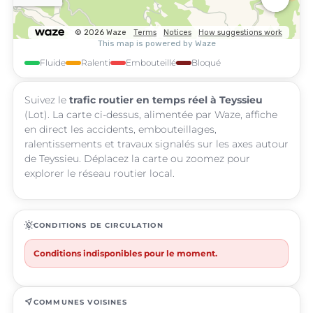
Fluide
Ralenti
Embouteillé
Bloqué
Suivez le
trafic routier en temps réel à Teyssieu
(Lot). La carte ci-dessus, alimentée par Waze, affiche
en direct les accidents, embouteillages,
ralentissements et travaux signalés sur les axes autour
de Teyssieu. Déplacez la carte ou zoomez pour
explorer le réseau routier local.
routine
CONDITIONS DE CIRCULATION
Conditions indisponibles pour le moment.
near_me
COMMUNES VOISINES