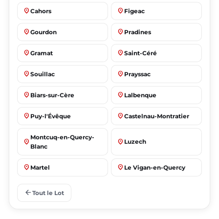
place
place
Cahors
Figeac
place
place
Gourdon
Pradines
place
place
Gramat
Saint-Céré
place
place
Souillac
Prayssac
place
place
Biars-sur-Cère
Lalbenque
place
place
Puy-l'Évêque
Castelnau-Montratier
Montcuq-en-Quercy-
place
place
Luzech
Blanc
place
place
Martel
Le Vigan-en-Quercy
place
place
Bretenoux
Bagnac-sur-Célé
arrow_back
Tout le Lot