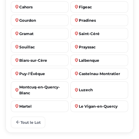
place
place
Cahors
Figeac
place
place
Gourdon
Pradines
place
place
Gramat
Saint-Céré
place
place
Souillac
Prayssac
place
place
Biars-sur-Cère
Lalbenque
place
place
Puy-l'Évêque
Castelnau-Montratier
Montcuq-en-Quercy-
place
place
Luzech
Blanc
place
place
Martel
Le Vigan-en-Quercy
place
place
Bretenoux
Bagnac-sur-Célé
arrow_back
Tout le Lot