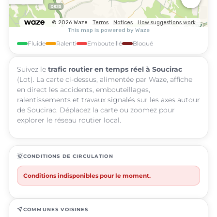
Fluide
Ralenti
Embouteillé
Bloqué
Suivez le
trafic routier en temps réel à Soucirac
(Lot). La carte ci-dessus, alimentée par Waze, affiche
en direct les accidents, embouteillages,
ralentissements et travaux signalés sur les axes autour
de Soucirac. Déplacez la carte ou zoomez pour
explorer le réseau routier local.
routine
CONDITIONS DE CIRCULATION
Conditions indisponibles pour le moment.
near_me
COMMUNES VOISINES