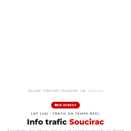
Accueil
›
Info trafic Occitanie
›
Lot
› Soucirac
EN DIRECT
LOT (46) · TRAFIC EN TEMPS RÉEL
Info trafic
Soucirac
Accidents, bouchons, travaux et ralentissements en direct