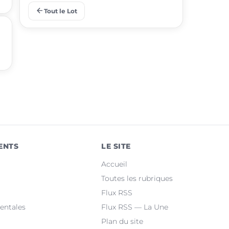
arrow_back
Tout le Lot
place
Lalbenque
place
Puy-l'Évêque
place
Castelnau-Montratier
place
Montcuq-en-Quercy-Blanc
place
Luzech
place
Martel
ENTS
LE SITE
place
Le Vigan-en-Quercy
Accueil
place
Bretenoux
Toutes les rubriques
Flux RSS
place
Bagnac-sur-Célé
entales
Flux RSS — La Une
Plan du site