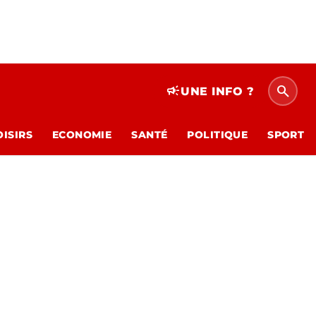
search
campaign
UNE INFO ?
OISIRS
ECONOMIE
SANTÉ
POLITIQUE
SPORT