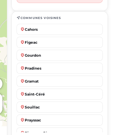
near_me
COMMUNES VOISINES
place
Cahors
place
Figeac
place
Gourdon
place
Pradines
place
Gramat
place
Saint-Céré
place
Souillac
place
Prayssac
place
Biars-sur-Cère