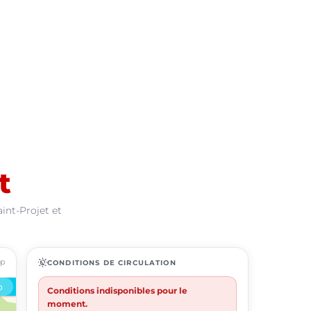
t
int-Projet et
ap
routine
CONDITIONS DE CIRCULATION
Conditions indisponibles pour le
moment.