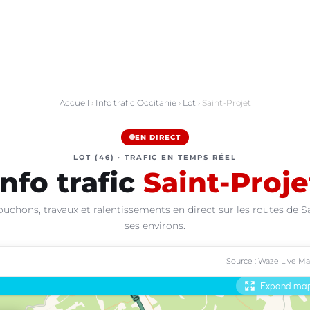
Accueil
›
Info trafic Occitanie
›
Lot
› Saint-Projet
EN DIRECT
LOT (46) · TRAFIC EN TEMPS RÉEL
Info trafic
Saint-Proje
ouchons, travaux et ralentissements en direct sur les routes de Sa
ses environs.
Source : Waze Live M