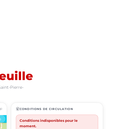
euille
aint-Pierre-
ap
routine
CONDITIONS DE CIRCULATION
Conditions indisponibles pour le
moment.