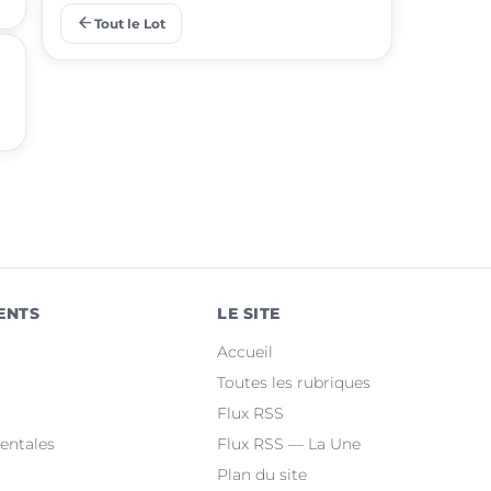
arrow_back
Tout le Lot
place
Lalbenque
place
Puy-l'Évêque
place
Castelnau-Montratier
place
Montcuq-en-Quercy-Blanc
place
Luzech
place
Martel
ENTS
LE SITE
place
Le Vigan-en-Quercy
Accueil
place
Bretenoux
Toutes les rubriques
Flux RSS
place
Bagnac-sur-Célé
entales
Flux RSS — La Une
Plan du site