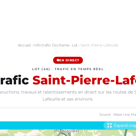
Accueil
›
Info trafic Occitanie
›
Lot
› Saint-Pierre-Lafeuille
EN DIRECT
LOT (46) · TRAFIC EN TEMPS RÉEL
trafic
Saint-Pierre-Laf
bouchons, travaux et ralentissements en direct sur les routes de S
Lafeuille et ses environs.
Source : Waze Live M