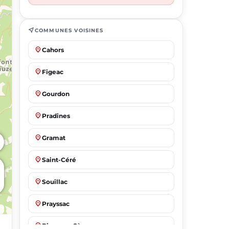
near_me
COMMUNES VOISINES
place
Cahors
place
Figeac
place
Gourdon
place
Pradines
place
Gramat
place
Saint-Céré
place
Souillac
place
Prayssac
place
Biars-sur-Cère