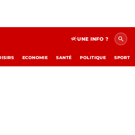
search
campaign
UNE INFO ?
OISIRS
ECONOMIE
SANTÉ
POLITIQUE
SPORT