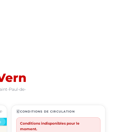
Vern
aint-Paul-de-
ap
routine
CONDITIONS DE CIRCULATION
Conditions indisponibles pour le
moment.