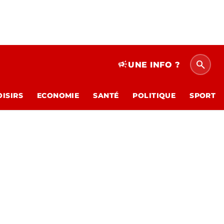
search
campaign
UNE INFO ?
OISIRS
ECONOMIE
SANTÉ
POLITIQUE
SPORT