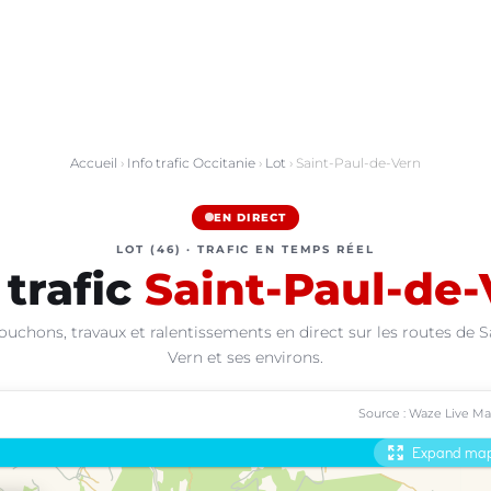
Accueil
›
Info trafic Occitanie
›
Lot
› Saint-Paul-de-Vern
EN DIRECT
LOT (46) · TRAFIC EN TEMPS RÉEL
 trafic
Saint-Paul-de-
ouchons, travaux et ralentissements en direct sur les routes de S
Vern et ses environs.
Source : Waze Live M