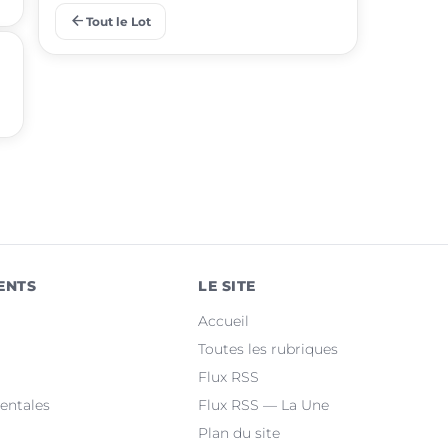
arrow_back
Tout le Lot
place
Lalbenque
place
Puy-l'Évêque
place
Castelnau-Montratier
place
Montcuq-en-Quercy-Blanc
place
Luzech
place
Martel
ENTS
LE SITE
place
Le Vigan-en-Quercy
Accueil
place
Bretenoux
Toutes les rubriques
Flux RSS
place
Bagnac-sur-Célé
entales
Flux RSS — La Une
Plan du site