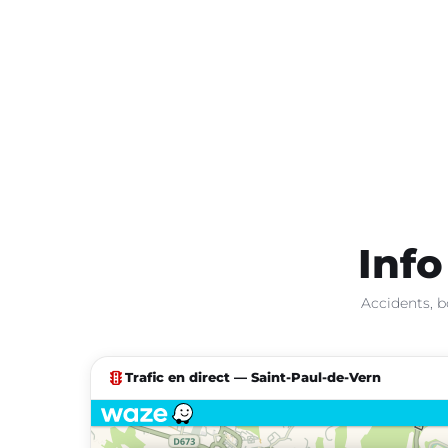
Info
Accidents, b
traffic
Trafic en direct — Saint-Paul-de-Vern