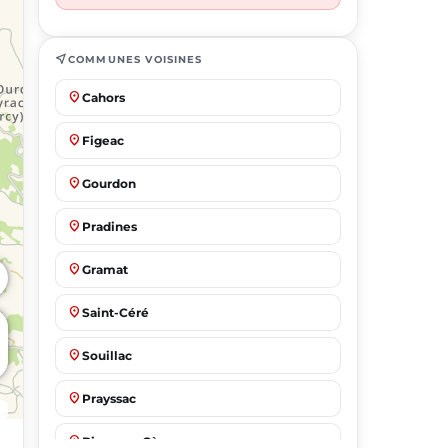
near_me
COMMUNES VOISINES
place
Cahors
place
Figeac
place
Gourdon
place
Pradines
place
Gramat
place
Saint-Céré
place
Souillac
place
Prayssac
place
Biars-sur-Cère