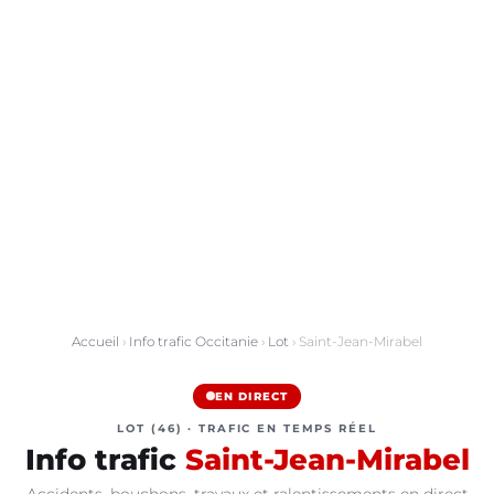
Accueil
›
Info trafic Occitanie
›
Lot
› Saint-Jean-Mirabel
EN DIRECT
LOT (46) · TRAFIC EN TEMPS RÉEL
Info trafic
Saint-Jean-Mirabel
Accidents, bouchons, travaux et ralentissements en direct