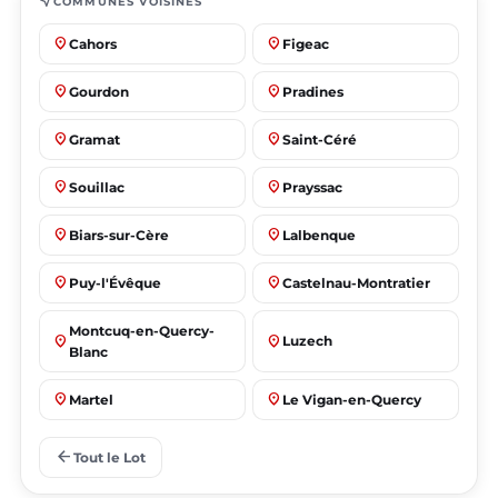
near_me
COMMUNES VOISINES
place
place
Cahors
Figeac
place
place
Gourdon
Pradines
place
place
Gramat
Saint-Céré
place
place
Souillac
Prayssac
place
place
Biars-sur-Cère
Lalbenque
place
place
Puy-l'Évêque
Castelnau-Montratier
Montcuq-en-Quercy-
place
place
Luzech
Blanc
place
place
Martel
Le Vigan-en-Quercy
place
place
Bretenoux
Bagnac-sur-Célé
arrow_back
Tout le Lot