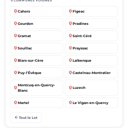
near_me
COMMUNES VOISINES
place
place
Cahors
Figeac
place
place
Gourdon
Pradines
place
place
Gramat
Saint-Céré
place
place
Souillac
Prayssac
place
place
Biars-sur-Cère
Lalbenque
place
place
Puy-l'Évêque
Castelnau-Montratier
Montcuq-en-Quercy-
place
place
Luzech
Blanc
place
place
Martel
Le Vigan-en-Quercy
place
place
Bretenoux
Bagnac-sur-Célé
arrow_back
Tout le Lot