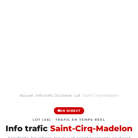
Accueil
›
Info trafic Occitanie
›
Lot
› Saint-Cirq-Madelon
EN DIRECT
LOT (46) · TRAFIC EN TEMPS RÉEL
Info trafic
Saint-Cirq-Madelon
Accidents, bouchons, travaux et ralentissements en direct