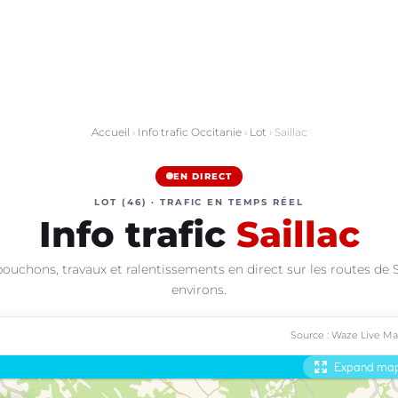
Accueil
›
Info trafic Occitanie
›
Lot
› Saillac
EN DIRECT
LOT (46) · TRAFIC EN TEMPS RÉEL
Info trafic
Saillac
ouchons, travaux et ralentissements en direct sur les routes de S
environs.
Source : Waze Live M