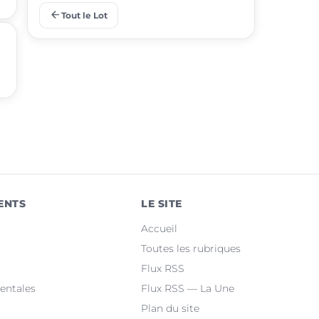
arrow_back
Tout le Lot
place
Lalbenque
place
Puy-l'Évêque
place
Castelnau-Montratier
place
Montcuq-en-Quercy-Blanc
place
Luzech
place
Martel
ENTS
LE SITE
place
Le Vigan-en-Quercy
Accueil
place
Bretenoux
Toutes les rubriques
Flux RSS
place
Bagnac-sur-Célé
entales
Flux RSS — La Une
Plan du site