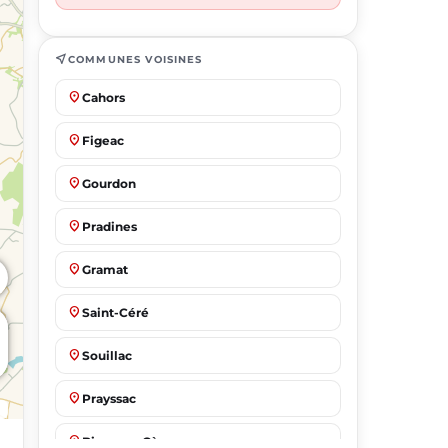
near_me
COMMUNES VOISINES
place
Cahors
place
Figeac
place
Gourdon
place
Pradines
place
Gramat
place
Saint-Céré
place
Souillac
place
Prayssac
place
Biars-sur-Cère