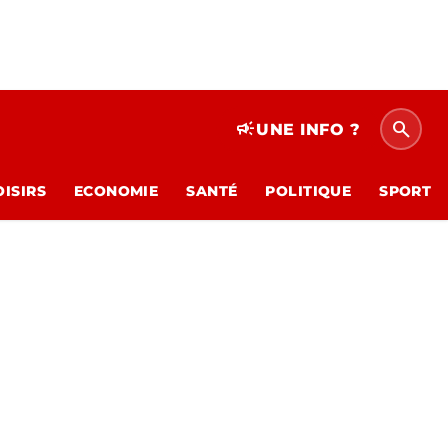
search
campaign
UNE INFO ?
OISIRS
ECONOMIE
SANTÉ
POLITIQUE
SPORT