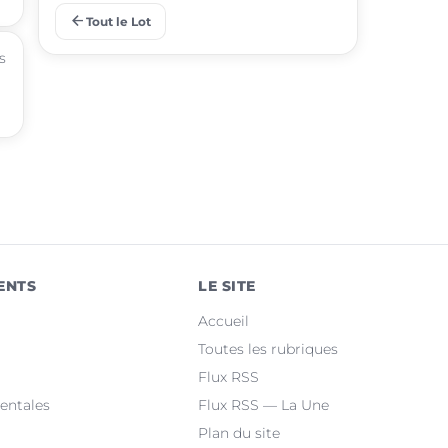
arrow_back
Tout le Lot
place
Lalbenque
s
place
Puy-l'Évêque
place
Castelnau-Montratier
place
Montcuq-en-Quercy-Blanc
place
Luzech
place
Martel
ENTS
LE SITE
place
Le Vigan-en-Quercy
Accueil
place
Bretenoux
Toutes les rubriques
Flux RSS
place
Bagnac-sur-Célé
entales
Flux RSS — La Une
Plan du site