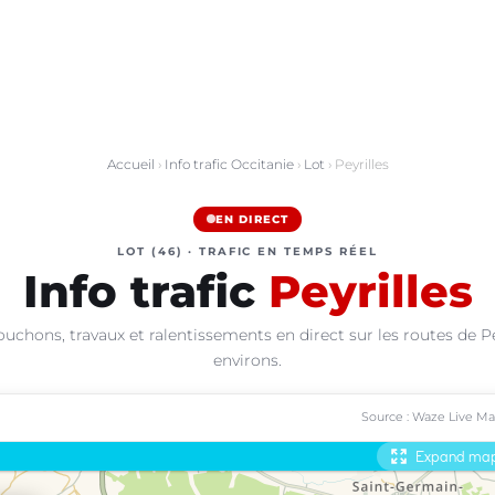
Accueil
›
Info trafic Occitanie
›
Lot
› Peyrilles
EN DIRECT
LOT (46) · TRAFIC EN TEMPS RÉEL
Info trafic
Peyrilles
uchons, travaux et ralentissements en direct sur les routes de Pe
environs.
Source : Waze Live M