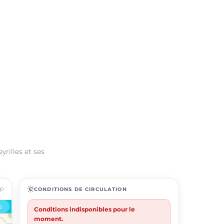
yrilles et ses
ap
routine
CONDITIONS DE CIRCULATION
Conditions indisponibles pour le
moment.