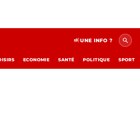
search
campaign
UNE INFO ?
OISIRS
ECONOMIE
SANTÉ
POLITIQUE
SPORT