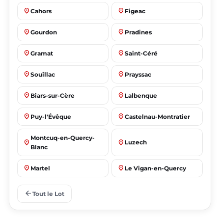
place
place
Cahors
Figeac
place
place
Gourdon
Pradines
place
place
Gramat
Saint-Céré
place
place
Souillac
Prayssac
place
place
Biars-sur-Cère
Lalbenque
place
place
Puy-l'Évêque
Castelnau-Montratier
Montcuq-en-Quercy-
place
place
Luzech
Blanc
place
place
Martel
Le Vigan-en-Quercy
place
place
Bretenoux
Bagnac-sur-Célé
arrow_back
Tout le Lot