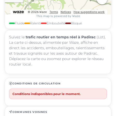
Fluide
Ralenti
Embouteillé
Bloqué
Suivez le
trafic routier en temps réel à Padirac
(Lot).
La carte ci-dessus, alimentée par Waze, affiche en
direct les accidents, embouteillages, ralentissements
et travaux signalés sur les axes autour de Padirac.
Déplacez la carte ou zoomez pour explorer le réseau
routier local.
routine
CONDITIONS DE CIRCULATION
Conditions indisponibles pour le moment.
near_me
COMMUNES VOISINES