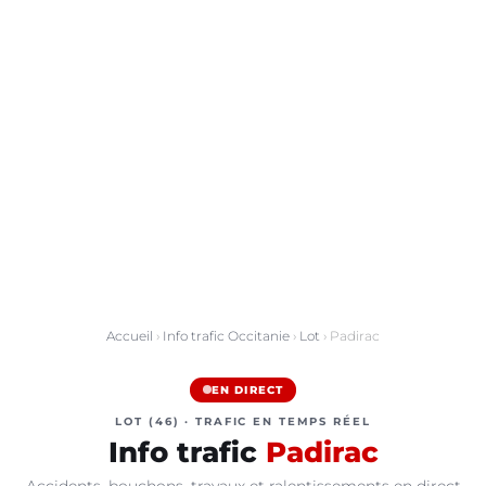
Accueil
›
Info trafic Occitanie
›
Lot
› Padirac
EN DIRECT
LOT (46) · TRAFIC EN TEMPS RÉEL
Info trafic
Padirac
Accidents, bouchons, travaux et ralentissements en direct