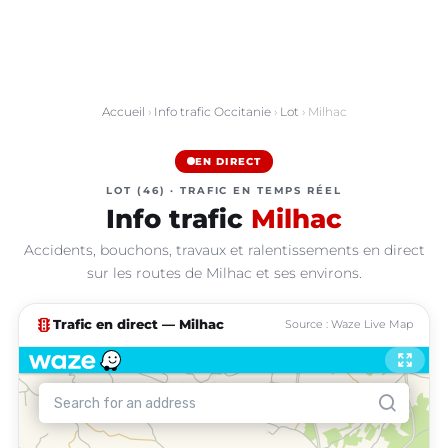
Accueil
›
Info trafic Occitanie
›
Lot
› Milhac
EN DIRECT
LOT (46) · TRAFIC EN TEMPS RÉEL
Info trafic
Milhac
Accidents, bouchons, travaux et ralentissements en direct
sur les routes de Milhac et ses environs.
traffic
Trafic en direct — Milhac
Source : Waze Live Map