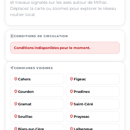
et travaux signalés sur les axes autour de Milhac.
Déplacez la carte ou zoomez pour explorer le réseau
routier local.
routine
CONDITIONS DE CIRCULATION
Conditions indisponibles pour le moment.
near_me
COMMUNES VOISINES
place
place
Cahors
Figeac
place
place
Gourdon
Pradines
place
place
Gramat
Saint-Céré
place
place
Souillac
Prayssac
place
place
Biars-sur-Cère
Lalbenque