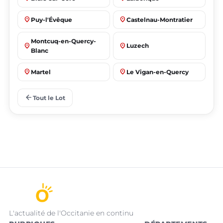
place
place
Puy-l'Évêque
Castelnau-Montratier
Montcuq-en-Quercy-
place
place
Luzech
Blanc
place
place
Martel
Le Vigan-en-Quercy
place
place
Bretenoux
Bagnac-sur-Célé
arrow_back
Tout le Lot
L'actualité de l'Occitanie en continu