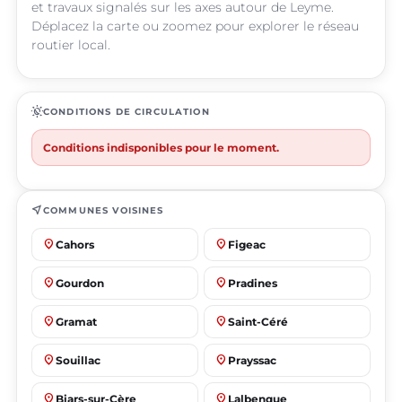
et travaux signalés sur les axes autour de Leyme.
Déplacez la carte ou zoomez pour explorer le réseau
routier local.
routine
CONDITIONS DE CIRCULATION
Conditions indisponibles pour le moment.
near_me
COMMUNES VOISINES
place
place
Cahors
Figeac
place
place
Gourdon
Pradines
place
place
Gramat
Saint-Céré
place
place
Souillac
Prayssac
place
place
Biars-sur-Cère
Lalbenque