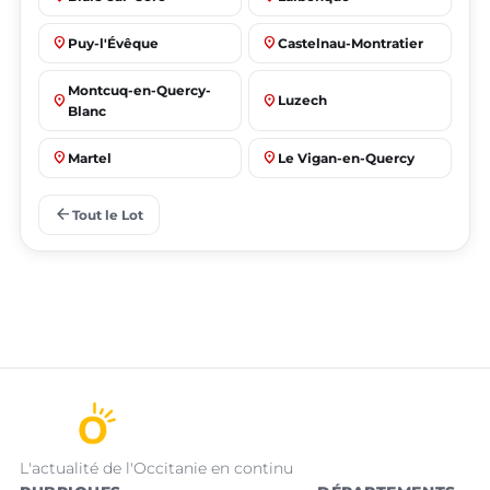
place
place
Puy-l'Évêque
Castelnau-Montratier
Montcuq-en-Quercy-
place
place
Luzech
Blanc
place
place
Martel
Le Vigan-en-Quercy
place
place
Bretenoux
Bagnac-sur-Célé
arrow_back
Tout le Lot
L'actualité de l'Occitanie en continu