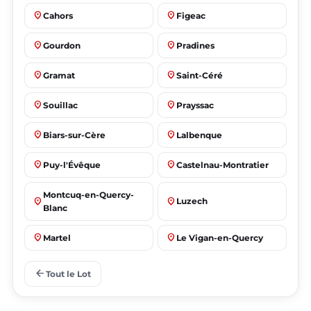
place
place
Cahors
Figeac
place
place
Gourdon
Pradines
place
place
Gramat
Saint-Céré
place
place
Souillac
Prayssac
place
place
Biars-sur-Cère
Lalbenque
place
place
Puy-l'Évêque
Castelnau-Montratier
Montcuq-en-Quercy-
place
place
Luzech
Blanc
place
place
Martel
Le Vigan-en-Quercy
place
place
Bretenoux
Bagnac-sur-Célé
arrow_back
Tout le Lot