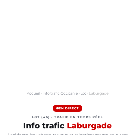
Accueil
›
Info trafic Occitanie
›
Lot
› Laburgade
EN DIRECT
LOT (46) · TRAFIC EN TEMPS RÉEL
Info trafic
Laburgade
Accidents, bouchons, travaux et ralentissements en direct