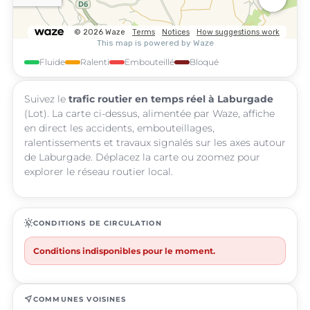
Fluide
Ralenti
Embouteillé
Bloqué
Suivez le
trafic routier en temps réel à Laburgade
(Lot). La carte ci-dessus, alimentée par Waze, affiche
en direct les accidents, embouteillages,
ralentissements et travaux signalés sur les axes autour
de Laburgade. Déplacez la carte ou zoomez pour
explorer le réseau routier local.
routine
CONDITIONS DE CIRCULATION
Conditions indisponibles pour le moment.
near_me
COMMUNES VOISINES