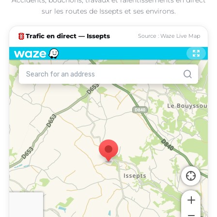
sur les routes de Issepts et ses environs.
traffic
Trafic en direct — Issepts
Source : Waze Live Map