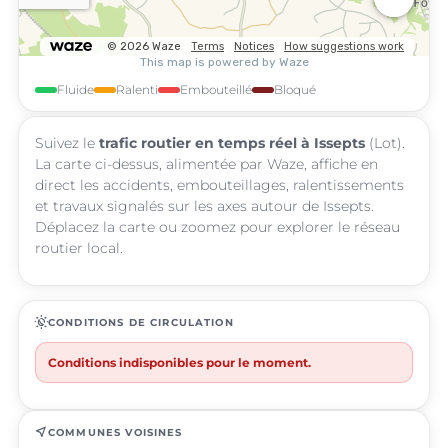
Fluide
Ralenti
Embouteillé
Bloqué
Suivez le
trafic routier en temps réel à Issepts
(Lot).
La carte ci-dessus, alimentée par Waze, affiche en
direct les accidents, embouteillages, ralentissements
et travaux signalés sur les axes autour de Issepts.
Déplacez la carte ou zoomez pour explorer le réseau
routier local.
routine
CONDITIONS DE CIRCULATION
Conditions indisponibles pour le moment.
near_me
COMMUNES VOISINES