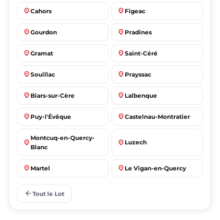
place
place
Cahors
Figeac
place
place
Gourdon
Pradines
place
place
Gramat
Saint-Céré
place
place
Souillac
Prayssac
place
place
Biars-sur-Cère
Lalbenque
place
place
Puy-l'Évêque
Castelnau-Montratier
Montcuq-en-Quercy-
place
place
Luzech
Blanc
place
place
Martel
Le Vigan-en-Quercy
place
place
Bretenoux
Bagnac-sur-Célé
arrow_back
Tout le Lot