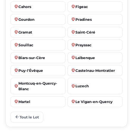
place
place
Cahors
Figeac
place
place
Gourdon
Pradines
place
place
Gramat
Saint-Céré
place
place
Souillac
Prayssac
place
place
Biars-sur-Cère
Lalbenque
place
place
Puy-l'Évêque
Castelnau-Montratier
Montcuq-en-Quercy-
place
place
Luzech
Blanc
place
place
Martel
Le Vigan-en-Quercy
place
place
Bretenoux
Bagnac-sur-Célé
arrow_back
Tout le Lot