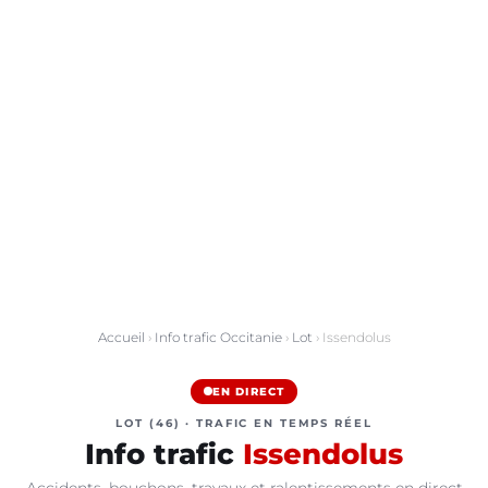
Accueil
›
Info trafic Occitanie
›
Lot
› Issendolus
EN DIRECT
LOT (46) · TRAFIC EN TEMPS RÉEL
Info trafic
Issendolus
Accidents, bouchons, travaux et ralentissements en direct