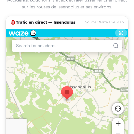
sur les routes de Issendolus et ses environs.
traffic
Trafic en direct — Issendolus
Source : Waze Live Map