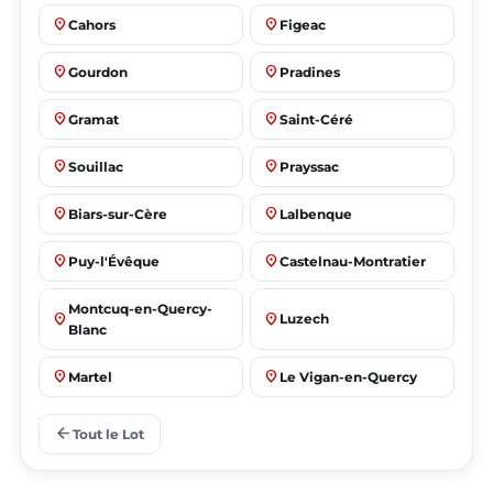
place
place
Cahors
Figeac
place
place
Gourdon
Pradines
place
place
Gramat
Saint-Céré
place
place
Souillac
Prayssac
place
place
Biars-sur-Cère
Lalbenque
place
place
Puy-l'Évêque
Castelnau-Montratier
Montcuq-en-Quercy-
place
place
Luzech
Blanc
place
place
Martel
Le Vigan-en-Quercy
place
place
Bretenoux
Bagnac-sur-Célé
arrow_back
Tout le Lot