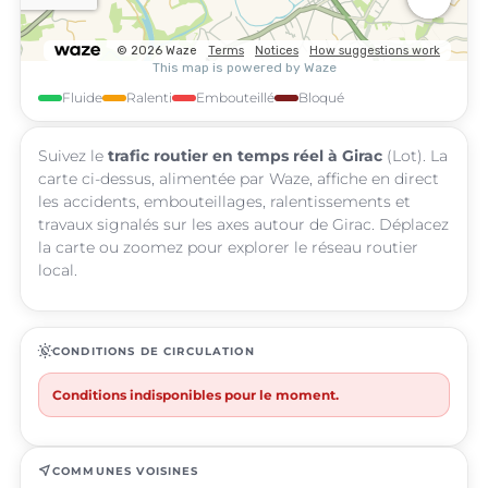
Fluide
Ralenti
Embouteillé
Bloqué
Suivez le
trafic routier en temps réel à Girac
(Lot). La
carte ci-dessus, alimentée par Waze, affiche en direct
les accidents, embouteillages, ralentissements et
travaux signalés sur les axes autour de Girac. Déplacez
la carte ou zoomez pour explorer le réseau routier
local.
routine
CONDITIONS DE CIRCULATION
Conditions indisponibles pour le moment.
near_me
COMMUNES VOISINES