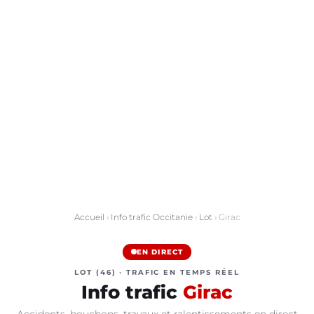
Accueil
›
Info trafic Occitanie
›
Lot
› Girac
EN DIRECT
LOT (46) · TRAFIC EN TEMPS RÉEL
Info trafic
Girac
Accidents, bouchons, travaux et ralentissements en direct