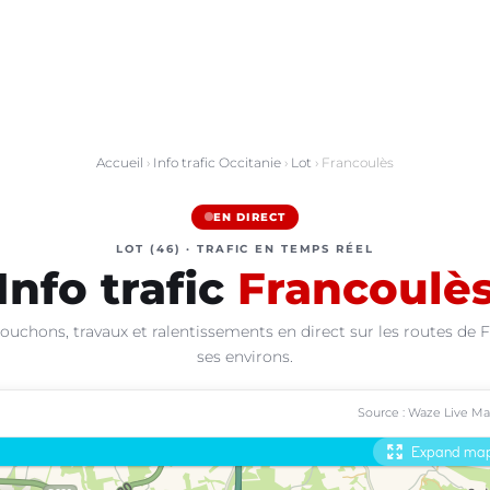
Accueil
›
Info trafic Occitanie
›
Lot
› Francoulès
EN DIRECT
LOT (46) · TRAFIC EN TEMPS RÉEL
Info trafic
Francoulè
ouchons, travaux et ralentissements en direct sur les routes de 
ses environs.
Source : Waze Live M