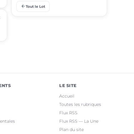
arrow_back
Tout le Lot
place
Lalbenque
t
place
Puy-l'Évêque
place
Castelnau-Montratier
place
Montcuq-en-Quercy-Blanc
place
Luzech
place
Martel
ENTS
LE SITE
place
Le Vigan-en-Quercy
Accueil
place
Bretenoux
Toutes les rubriques
Flux RSS
place
Bagnac-sur-Célé
entales
Flux RSS — La Une
Plan du site