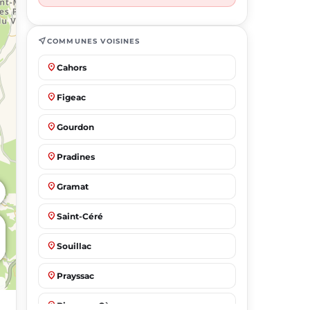
near_me
COMMUNES VOISINES
place
Cahors
place
Figeac
place
Gourdon
place
Pradines
place
Gramat
place
Saint-Céré
place
Souillac
place
Prayssac
place
Biars-sur-Cère