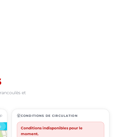
s
Francoulès et
ap
routine
CONDITIONS DE CIRCULATION
Conditions indisponibles pour le
moment.