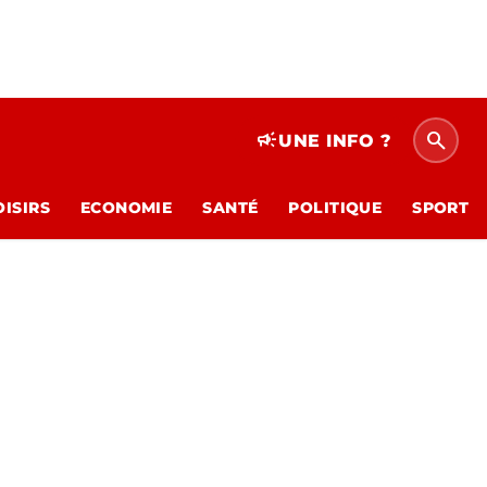
search
campaign
UNE INFO ?
OISIRS
ECONOMIE
SANTÉ
POLITIQUE
SPORT