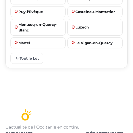
place
place
Puy-l'Évêque
Castelnau-Montratier
Montcuq-en-Quercy-
place
place
Luzech
Blanc
place
place
Martel
Le Vigan-en-Quercy
place
place
Bretenoux
Bagnac-sur-Célé
arrow_back
Tout le Lot
L'actualité de l'Occitanie en continu