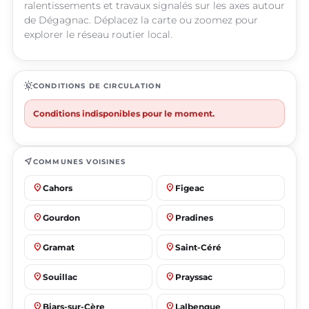
ralentissements et travaux signalés sur les axes autour
de Dégagnac. Déplacez la carte ou zoomez pour
explorer le réseau routier local.
routine
CONDITIONS DE CIRCULATION
Conditions indisponibles pour le moment.
near_me
COMMUNES VOISINES
place
place
Cahors
Figeac
place
place
Gourdon
Pradines
place
place
Gramat
Saint-Céré
place
place
Souillac
Prayssac
place
place
Biars-sur-Cère
Lalbenque