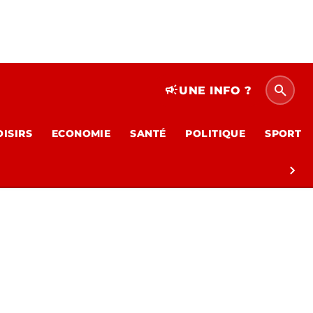
search
campaign
UNE INFO ?
OISIRS
ECONOMIE
SANTÉ
POLITIQUE
SPORT
chevron_right