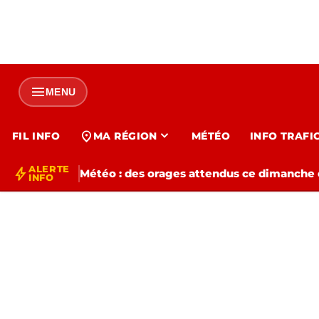
menu
MENU
expand_more
location_on
FIL INFO
MA RÉGION
MÉTÉO
INFO TRAFI
ALERTE
bolt
Météo : des orages attendus ce dimanche e
INFO