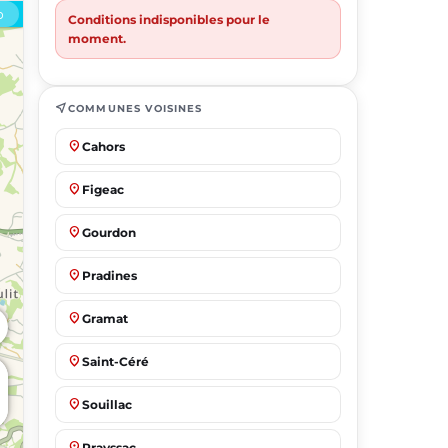
Conditions indisponibles pour le
moment.
near_me
COMMUNES VOISINES
place
Cahors
place
Figeac
place
Gourdon
place
Pradines
place
Gramat
place
Saint-Céré
place
Souillac
place
Prayssac