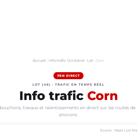
Accueil
›
Info trafic Occitanie
›
Lot
› Corn
EN DIRECT
LOT (46) · TRAFIC EN TEMPS RÉEL
Info trafic
Corn
bouchons, travaux et ralentissements en direct sur les routes de
environs.
Source : Waze Live M