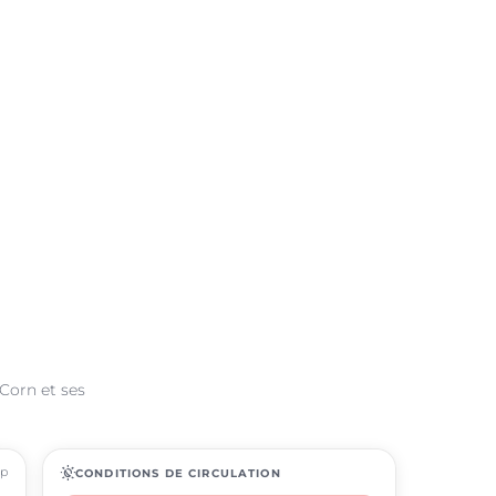
 Corn et ses
ap
routine
CONDITIONS DE CIRCULATION