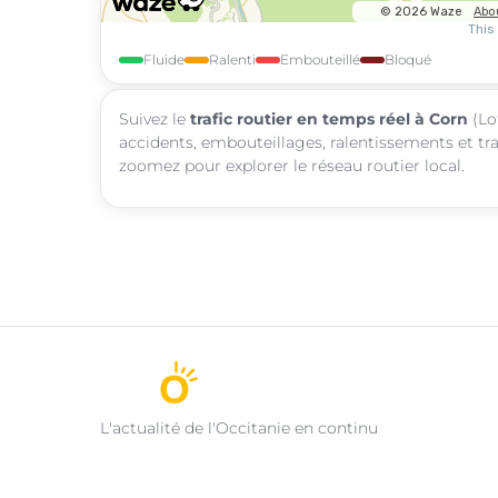
Fluide
Ralenti
Embouteillé
Bloqué
Suivez le
trafic routier en temps réel à Corn
(Lot
accidents, embouteillages, ralentissements et tra
zoomez pour explorer le réseau routier local.
L'actualité de l'Occitanie en continu