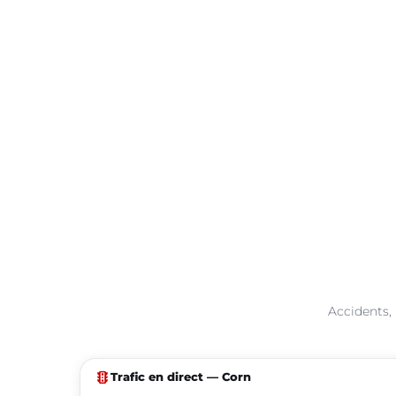
Accidents, 
traffic
Trafic en direct — Corn