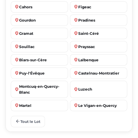
place
place
Cahors
Figeac
place
place
Gourdon
Pradines
place
place
Gramat
Saint-Céré
place
place
Souillac
Prayssac
place
place
Biars-sur-Cère
Lalbenque
place
place
Puy-l'Évêque
Castelnau-Montratier
Montcuq-en-Quercy-
place
place
Luzech
Blanc
place
place
Martel
Le Vigan-en-Quercy
place
place
Bretenoux
Bagnac-sur-Célé
arrow_back
Tout le Lot