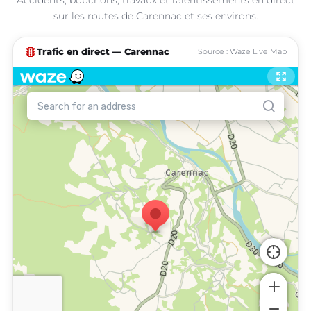
sur les routes de Carennac et ses environs.
traffic
Trafic en direct — Carennac
Source : Waze Live Map