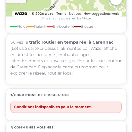
Fluide
Ralenti
Embouteillé
Bloqué
Suivez le
trafic routier en temps réel à Carennac
(Lot). La carte ci-dessus, alimentée par Waze, affiche
en direct les accidents, embouteillages,
ralentissements et travaux signalés sur les axes autour
de Carennac. Déplacez la carte ou zoomez pour
explorer le réseau routier local.
routine
CONDITIONS DE CIRCULATION
Conditions indisponibles pour le moment.
near_me
COMMUNES VOISINES