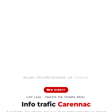
Accueil
›
Info trafic Occitanie
›
Lot
› Carennac
EN DIRECT
LOT (46) · TRAFIC EN TEMPS RÉEL
Info trafic
Carennac
Accidents, bouchons, travaux et ralentissements en direct