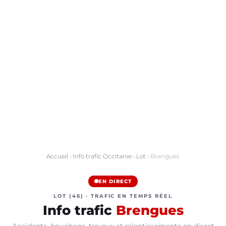
Accueil
›
Info trafic Occitanie
›
Lot
› Brengues
EN DIRECT
LOT (46) · TRAFIC EN TEMPS RÉEL
Info trafic
Brengues
Accidents, bouchons, travaux et ralentissements en direct