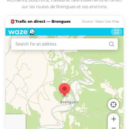
sur les routes de Brengues et ses environs.
traffic
Trafic en direct — Brengues
Source : Waze Live Map