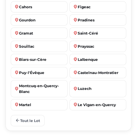
place
place
Cahors
Figeac
place
place
Gourdon
Pradines
place
place
Gramat
Saint-Céré
place
place
Souillac
Prayssac
place
place
Biars-sur-Cère
Lalbenque
place
place
Puy-l'Évêque
Castelnau-Montratier
Montcuq-en-Quercy-
place
place
Luzech
Blanc
place
place
Martel
Le Vigan-en-Quercy
place
place
Bretenoux
Bagnac-sur-Célé
arrow_back
Tout le Lot