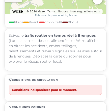
Fluide
Ralenti
Embouteillé
Bloqué
Suivez le
trafic routier en temps réel à Brengues
(Lot). La carte ci-dessus, alimentée par Waze, affiche
en direct les accidents, embouteillages,
ralentissements et travaux signalés sur les axes autour
de Brengues. Déplacez la carte ou zoomez pour
explorer le réseau routier local.
routine
CONDITIONS DE CIRCULATION
Conditions indisponibles pour le moment.
near_me
COMMUNES VOISINES