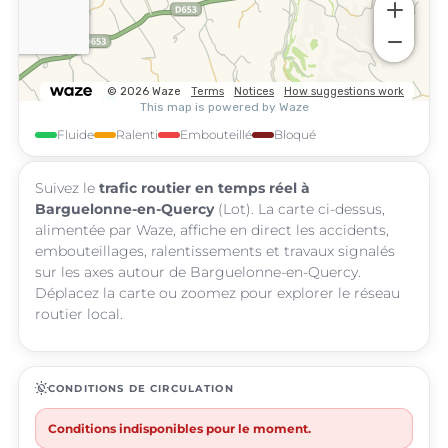
Fluide
Ralenti
Embouteillé
Bloqué
Suivez le
trafic routier en temps réel à
Barguelonne-en-Quercy
(Lot). La carte ci-dessus,
alimentée par Waze, affiche en direct les accidents,
embouteillages, ralentissements et travaux signalés
sur les axes autour de Barguelonne-en-Quercy.
Déplacez la carte ou zoomez pour explorer le réseau
routier local.
routine
CONDITIONS DE CIRCULATION
Conditions indisponibles pour le moment.