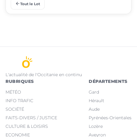
place
place
Bretenoux
Bagnac-sur-Célé
arrow_back
Tout le Lot
L'actualité de l'Occitanie en continu
RUBRIQUES
DÉPARTEMENTS
MÉTÉO
Gard
INFO TRAFIC
Hérault
SOCIÉTÉ
Aude
FAITS-DIVERS / JUSTICE
Pyrénées-Orientales
CULTURE & LOISIRS
Lozère
ECONOMIE
Aveyron