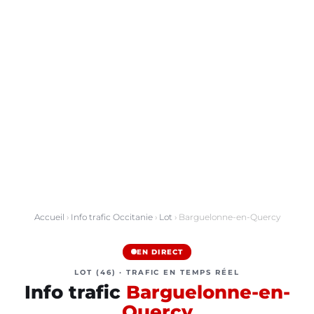
Accueil
›
Info trafic Occitanie
›
Lot
› Barguelonne-en-Quercy
EN DIRECT
LOT (46) · TRAFIC EN TEMPS RÉEL
Info trafic
Barguelonne-en-
Quercy