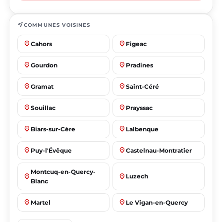
near_me
COMMUNES VOISINES
place
place
Cahors
Figeac
place
place
Gourdon
Pradines
place
place
Gramat
Saint-Céré
place
place
Souillac
Prayssac
place
place
Biars-sur-Cère
Lalbenque
place
place
Puy-l'Évêque
Castelnau-Montratier
Montcuq-en-Quercy-
place
place
Luzech
Blanc
place
place
Martel
Le Vigan-en-Quercy