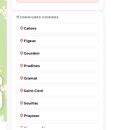
near_me
COMMUNES VOISINES
place
Cahors
place
Figeac
place
Gourdon
place
Pradines
place
Gramat
place
Saint-Céré
place
Souillac
place
Prayssac
place
Biars-sur-Cère