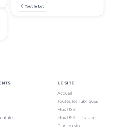
arrow_back
Tout le Lot
place
Lalbenque
s
u
place
Puy-l'Évêque
place
Castelnau-Montratier
place
Montcuq-en-Quercy-Blanc
place
Luzech
place
Martel
ENTS
LE SITE
place
Le Vigan-en-Quercy
Accueil
place
Bretenoux
Toutes les rubriques
Flux RSS
place
Bagnac-sur-Célé
entales
Flux RSS — La Une
Plan du site