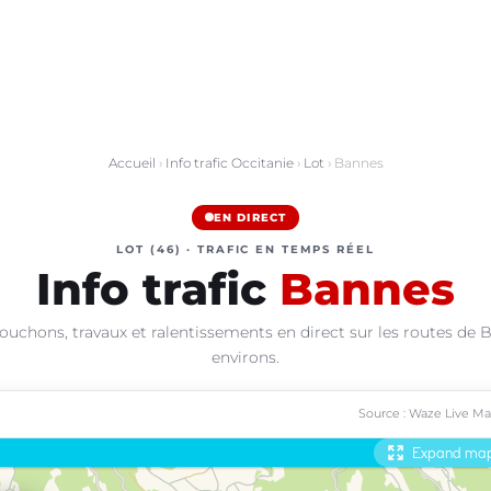
Accueil
›
Info trafic Occitanie
›
Lot
› Bannes
EN DIRECT
LOT (46) · TRAFIC EN TEMPS RÉEL
Info trafic
Bannes
ouchons, travaux et ralentissements en direct sur les routes de 
environs.
Source : Waze Live M