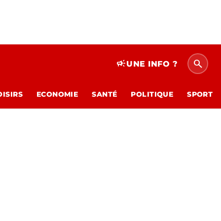
search
campaign
UNE INFO ?
OISIRS
ECONOMIE
SANTÉ
POLITIQUE
SPORT