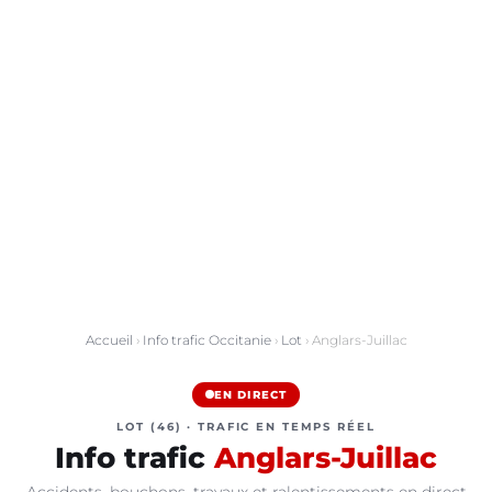
Accueil
›
Info trafic Occitanie
›
Lot
› Anglars-Juillac
EN DIRECT
LOT (46) · TRAFIC EN TEMPS RÉEL
Info trafic
Anglars-Juillac
Accidents, bouchons, travaux et ralentissements en direct