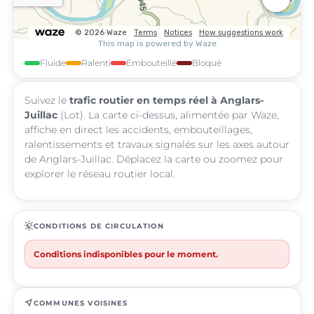
Fluide
Ralenti
Embouteillé
Bloqué
Suivez le
trafic routier en temps réel à Anglars-
Juillac
(Lot). La carte ci-dessus, alimentée par Waze,
affiche en direct les accidents, embouteillages,
ralentissements et travaux signalés sur les axes autour
de Anglars-Juillac. Déplacez la carte ou zoomez pour
explorer le réseau routier local.
routine
CONDITIONS DE CIRCULATION
Conditions indisponibles pour le moment.
near_me
COMMUNES VOISINES