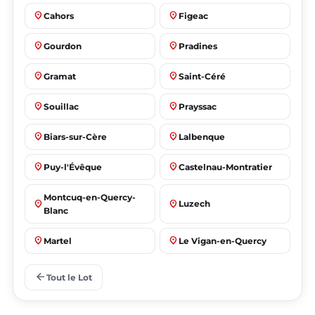
place
place
Cahors
Figeac
place
place
Gourdon
Pradines
place
place
Gramat
Saint-Céré
place
place
Souillac
Prayssac
place
place
Biars-sur-Cère
Lalbenque
place
place
Puy-l'Évêque
Castelnau-Montratier
Montcuq-en-Quercy-
place
place
Luzech
Blanc
place
place
Martel
Le Vigan-en-Quercy
place
place
Bretenoux
Bagnac-sur-Célé
arrow_back
Tout le Lot