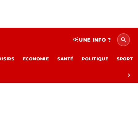
search
campaign
UNE INFO ?
OISIRS
ECONOMIE
SANTÉ
POLITIQUE
SPORT
chevron_right