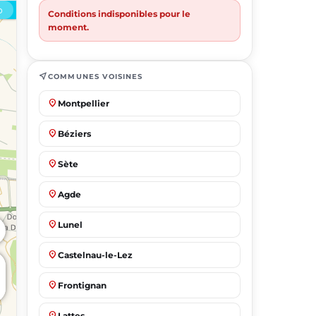
Conditions indisponibles pour le
moment.
near_me
COMMUNES VOISINES
place
Montpellier
place
Béziers
place
Sète
place
Agde
place
Lunel
place
Castelnau-le-Lez
place
Frontignan
place
Lattes