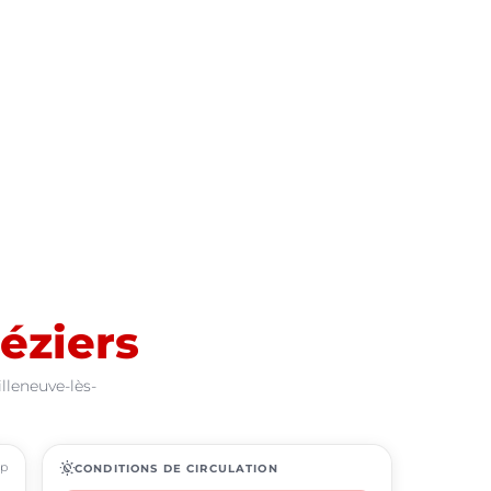
éziers
lleneuve-lès-
ap
routine
CONDITIONS DE CIRCULATION