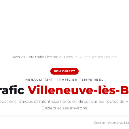
Accueil
›
Info trafic Occitanie
›
Hérault
› Villeneuve-lès-Béziers
EN DIRECT
HÉRAULT (34) · TRAFIC EN TEMPS RÉEL
rafic
Villeneuve-lès-B
ouchons, travaux et ralentissements en direct sur les routes de Vi
Béziers et ses environs.
Source : Waze Live M