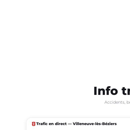
Info t
Accidents, b
traffic
Trafic en direct — Villeneuve-lès-Béziers