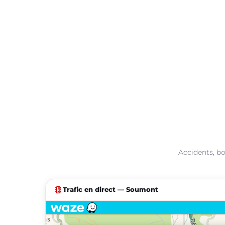
Accidents, bo
traffic
Trafic en direct — Soumont