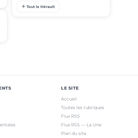
arrow_back
Tout le Hérault
place
Juvignac
place
Saint-Jean-de-Védas
place
Mèze
place
Villeneuve-lès-Maguelone
place
Saint-Gély-du-Fesc
place
Pérols
ENTS
LE SITE
place
Clermont-l'Hérault
Accueil
place
Le Crès
Toutes les rubriques
Flux RSS
place
Grabels
entales
Flux RSS — La Une
Plan du site