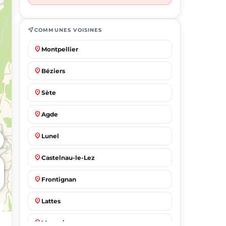
near_me
COMMUNES VOISINES
place
Montpellier
place
Béziers
place
Sète
place
Agde
place
Lunel
place
Castelnau-le-Lez
place
Frontignan
place
Lattes
place
Mauguio