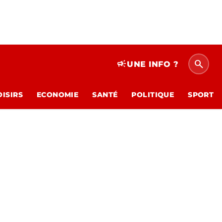
search
campaign
UNE INFO ?
OISIRS
ECONOMIE
SANTÉ
POLITIQUE
SPORT