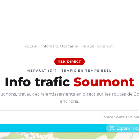
Accueil
›
Info trafic Occitanie
›
Hérault
› Soumont
EN DIRECT
HÉRAULT (34) · TRAFIC EN TEMPS RÉEL
Info trafic
Soumont
uchons, travaux et ralentissements en direct sur les routes de 
environs.
Source : Waze Live M