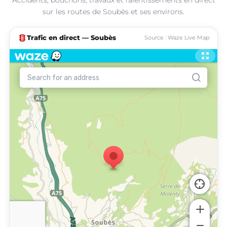
sur les routes de Soubès et ses environs.
traffic
Trafic en direct — Soubès
Source : Waze Live Map