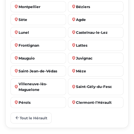
place
place
Montpellier
Béziers
place
place
Sète
Agde
place
place
Lunel
Castelnau-le-Lez
place
place
Frontignan
Lattes
place
place
Mauguio
Juvignac
place
place
Saint-Jean-de-Védas
Mèze
Villeneuve-lès-
place
place
Saint-Gély-du-Fesc
Maguelone
place
place
Pérols
Clermont-l'Hérault
place
place
Le Crès
Grabels
arrow_back
Tout le Hérault