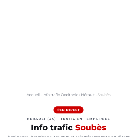
Accueil
›
Info trafic Occitanie
›
Hérault
› Soubès
EN DIRECT
HÉRAULT (34) · TRAFIC EN TEMPS RÉEL
Info trafic
Soubès
Accidents, bouchons, travaux et ralentissements en direct