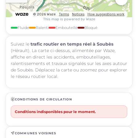
Fluide
Ralenti
Embouteillé
Bloqué
Suivez le
trafic routier en temps réel à Soubès
(Hérault). La carte ci-dessus, alimentée par Waze,
affiche en direct les accidents, embouteillages,
ralentissements et travaux signalés sur les axes autour
de Soubès. Déplacez la carte ou zoomez pour explorer
le réseau routier local.
routine
CONDITIONS DE CIRCULATION
Conditions indisponibles pour le moment.
near_me
COMMUNES VOISINES