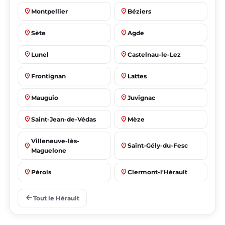
place
place
Montpellier
Béziers
place
place
Sète
Agde
place
place
Lunel
Castelnau-le-Lez
place
place
Frontignan
Lattes
place
place
Mauguio
Juvignac
place
place
Saint-Jean-de-Védas
Mèze
Villeneuve-lès-
place
place
Saint-Gély-du-Fesc
Maguelone
place
place
Pérols
Clermont-l'Hérault
place
place
Le Crès
Grabels
arrow_back
Tout le Hérault