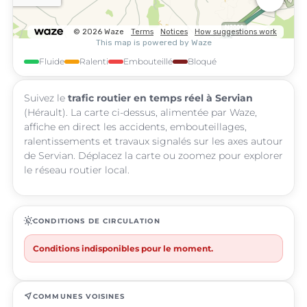
Fluide
Ralenti
Embouteillé
Bloqué
Suivez le
trafic routier en temps réel à Servian
(Hérault). La carte ci-dessus, alimentée par Waze,
affiche en direct les accidents, embouteillages,
ralentissements et travaux signalés sur les axes autour
de Servian. Déplacez la carte ou zoomez pour explorer
le réseau routier local.
routine
CONDITIONS DE CIRCULATION
Conditions indisponibles pour le moment.
near_me
COMMUNES VOISINES