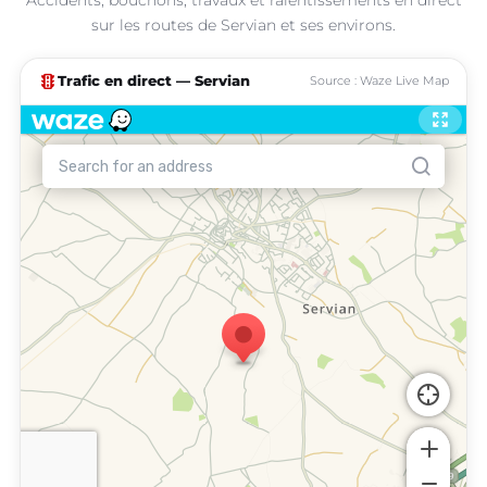
sur les routes de Servian et ses environs.
traffic
Trafic en direct — Servian
Source : Waze Live Map