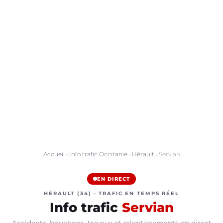
Accueil
›
Info trafic Occitanie
›
Hérault
› Servian
EN DIRECT
HÉRAULT (34) · TRAFIC EN TEMPS RÉEL
Info trafic
Servian
Accidents, bouchons, travaux et ralentissements en direct