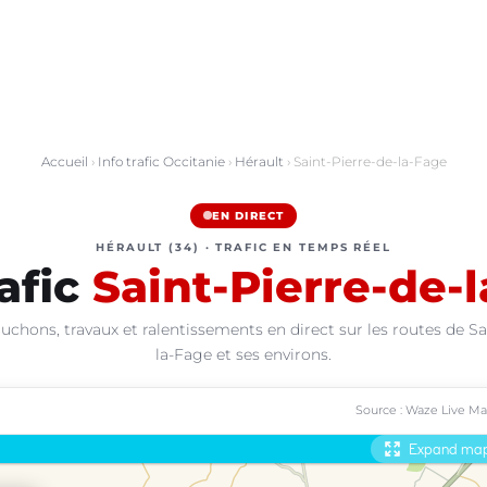
Accueil
›
Info trafic Occitanie
›
Hérault
› Saint-Pierre-de-la-Fage
EN DIRECT
HÉRAULT (34) · TRAFIC EN TEMPS RÉEL
rafic
Saint-Pierre-de-
uchons, travaux et ralentissements en direct sur les routes de Sa
la-Fage et ses environs.
Source : Waze Live M