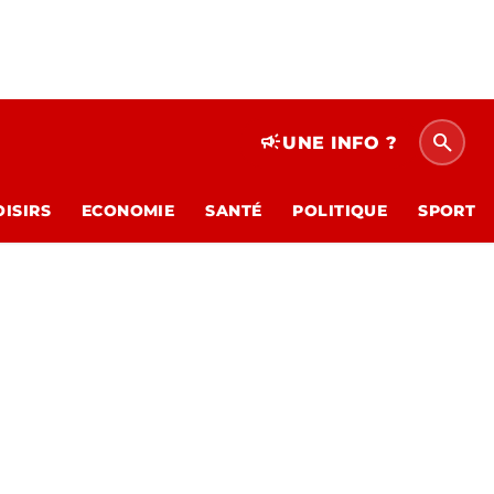
search
campaign
UNE INFO ?
OISIRS
ECONOMIE
SANTÉ
POLITIQUE
SPORT