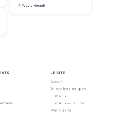
arrow_back
Tout le Hérault
place
Juvignac
,
place
Saint-Jean-de-Védas
place
Mèze
place
Villeneuve-lès-Maguelone
place
Saint-Gély-du-Fesc
place
Pérols
ENTS
LE SITE
place
Clermont-l'Hérault
Accueil
place
Le Crès
Toutes les rubriques
Flux RSS
place
Grabels
entales
Flux RSS — La Une
Plan du site