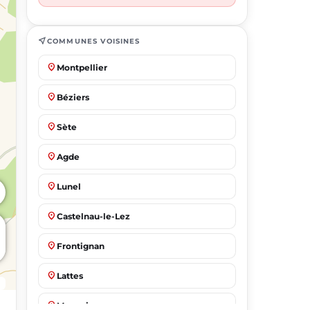
near_me
COMMUNES VOISINES
place
Montpellier
place
Béziers
place
Sète
place
Agde
place
Lunel
place
Castelnau-le-Lez
place
Frontignan
place
Lattes
place
Mauguio