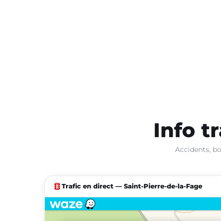
Info t
Accidents, bo
traffic
Trafic en direct — Saint-Pierre-de-la-Fage