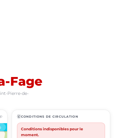
la-Fage
int-Pierre-de-
ap
routine
CONDITIONS DE CIRCULATION
Conditions indisponibles pour le
moment.