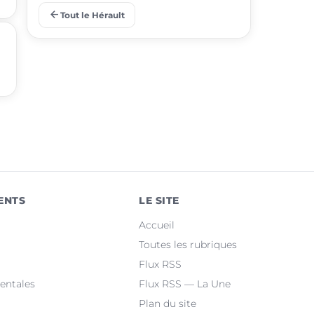
arrow_back
Tout le Hérault
place
Juvignac
place
Saint-Jean-de-Védas
place
Mèze
place
Villeneuve-lès-Maguelone
place
Saint-Gély-du-Fesc
place
Pérols
ENTS
LE SITE
place
Clermont-l'Hérault
Accueil
place
Le Crès
Toutes les rubriques
Flux RSS
place
Grabels
entales
Flux RSS — La Une
Plan du site