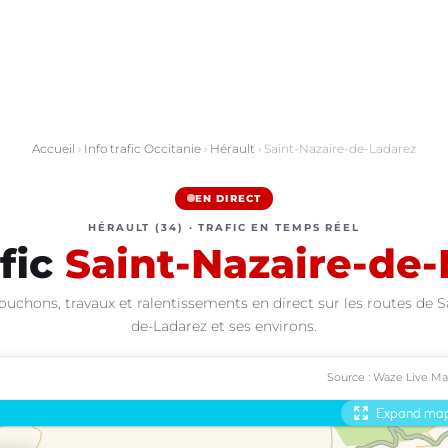
Accueil
›
Info trafic Occitanie
›
Hérault
› Saint-Nazaire-de-Ladarez
EN DIRECT
HÉRAULT (34) · TRAFIC EN TEMPS RÉEL
afic
Saint-Nazaire-de-
ouchons, travaux et ralentissements en direct sur les routes de S
de-Ladarez et ses environs.
Source : Waze Live M