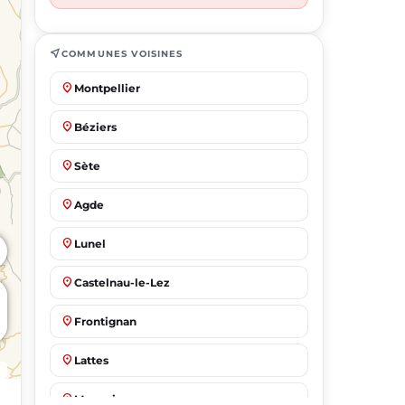
near_me
COMMUNES VOISINES
place
Montpellier
place
Béziers
place
Sète
place
Agde
place
Lunel
place
Castelnau-le-Lez
place
Frontignan
place
Lattes
place
Mauguio