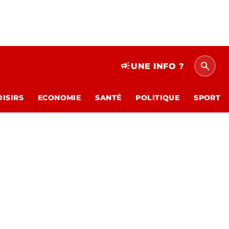
search
campaign
UNE INFO ?
OISIRS
ECONOMIE
SANTÉ
POLITIQUE
SPORT