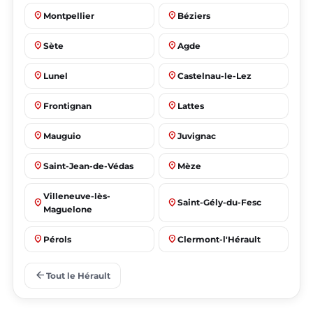
place
place
Montpellier
Béziers
place
place
Sète
Agde
place
place
Lunel
Castelnau-le-Lez
place
place
Frontignan
Lattes
place
place
Mauguio
Juvignac
place
place
Saint-Jean-de-Védas
Mèze
Villeneuve-lès-
place
place
Saint-Gély-du-Fesc
Maguelone
place
place
Pérols
Clermont-l'Hérault
place
place
Le Crès
Grabels
arrow_back
Tout le Hérault