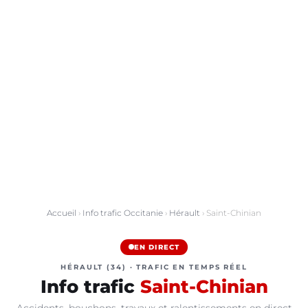
Accueil
›
Info trafic Occitanie
›
Hérault
› Saint-Chinian
EN DIRECT
HÉRAULT (34) · TRAFIC EN TEMPS RÉEL
Info trafic
Saint-Chinian
Accidents, bouchons, travaux et ralentissements en direct