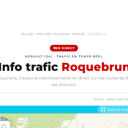
Accueil
›
Info trafic Occitanie
›
Hérault
› Roquebrun
EN DIRECT
HÉRAULT (34) · TRAFIC EN TEMPS RÉEL
Info trafic
Roquebru
ouchons, travaux et ralentissements en direct sur les routes de
ses environs.
Source : Waze Live M