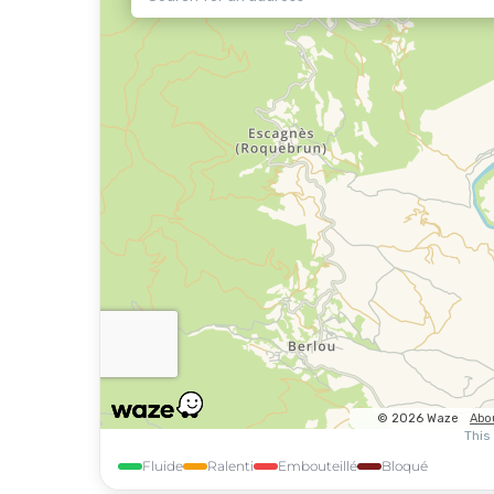
Fluide
Ralenti
Embouteillé
Bloqué