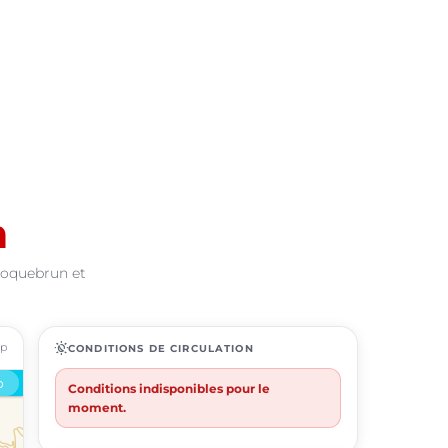
n
 Roquebrun et
ap
routine
CONDITIONS DE CIRCULATION
Conditions indisponibles pour le
moment.