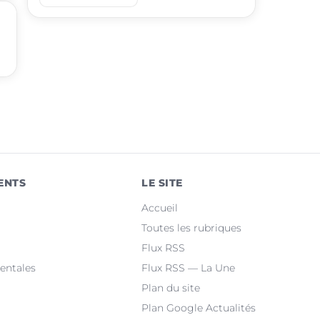
place
Juvignac
place
Saint-Jean-de-Védas
place
Mèze
place
Villeneuve-lès-Maguelone
place
Saint-Gély-du-Fesc
place
Pérols
ENTS
LE SITE
place
Clermont-l'Hérault
Accueil
place
Le Crès
Toutes les rubriques
Flux RSS
place
Grabels
entales
Flux RSS — La Une
Plan du site
Plan Google Actualités