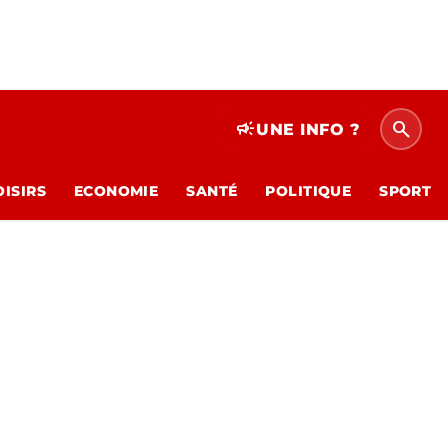
search
campaign
UNE INFO ?
OISIRS
ECONOMIE
SANTÉ
POLITIQUE
SPORT