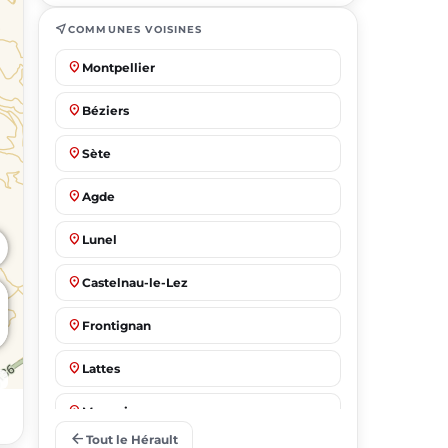
near_me
COMMUNES VOISINES
place
Montpellier
place
Béziers
place
Sète
place
Agde
place
Lunel
place
Castelnau-le-Lez
place
Frontignan
place
Lattes
place
Mauguio
arrow_back
Tout le Hérault