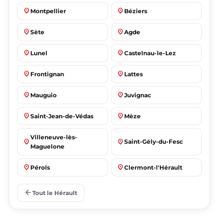
place
place
Montpellier
Béziers
place
place
Sète
Agde
place
place
Lunel
Castelnau-le-Lez
place
place
Frontignan
Lattes
place
place
Mauguio
Juvignac
place
place
Saint-Jean-de-Védas
Mèze
Villeneuve-lès-
place
place
Saint-Gély-du-Fesc
Maguelone
place
place
Pérols
Clermont-l'Hérault
place
place
Le Crès
Grabels
arrow_back
Tout le Hérault