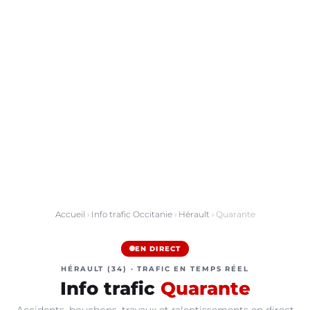
Accueil
›
Info trafic Occitanie
›
Hérault
› Quarante
EN DIRECT
HÉRAULT (34) · TRAFIC EN TEMPS RÉEL
Info trafic
Quarante
Accidents, bouchons, travaux et ralentissements en direct