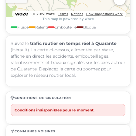
Fluide
Ralenti
Embouteillé
Bloqué
Suivez le
trafic routier en temps réel à Quarante
(Hérault). La carte ci-dessus, alimentée par Waze,
affiche en direct les accidents, embouteillages,
ralentissements et travaux signalés sur les axes autour
de Quarante. Déplacez la carte ou zoomez pour
explorer le réseau routier local.
routine
CONDITIONS DE CIRCULATION
Conditions indisponibles pour le moment.
near_me
COMMUNES VOISINES