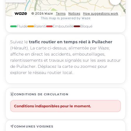
Fluide
Ralenti
Embouteillé
Bloqué
Suivez le
trafic routier en temps réel à Puilacher
(Hérault). La carte ci-dessus, alimentée par Waze,
affiche en direct les accidents, embouteillages,
ralentissements et travaux signalés sur les axes autour
de Puilacher. Déplacez la carte ou zoomez pour
explorer le réseau routier local.
routine
CONDITIONS DE CIRCULATION
Conditions indisponibles pour le moment.
near_me
COMMUNES VOISINES