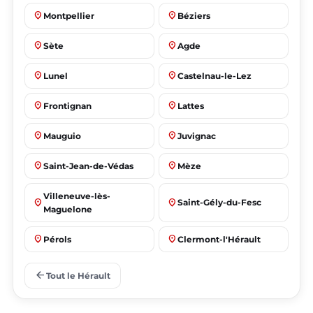
place
place
Montpellier
Béziers
place
place
Sète
Agde
place
place
Lunel
Castelnau-le-Lez
place
place
Frontignan
Lattes
place
place
Mauguio
Juvignac
place
place
Saint-Jean-de-Védas
Mèze
Villeneuve-lès-
place
place
Saint-Gély-du-Fesc
Maguelone
place
place
Pérols
Clermont-l'Hérault
place
place
Le Crès
Grabels
arrow_back
Tout le Hérault