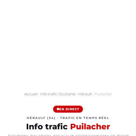
Accueil
›
Info trafic Occitanie
›
Hérault
› Puilacher
EN DIRECT
HÉRAULT (34) · TRAFIC EN TEMPS RÉEL
Info trafic
Puilacher
Accidents, bouchons, travaux et ralentissements en direct