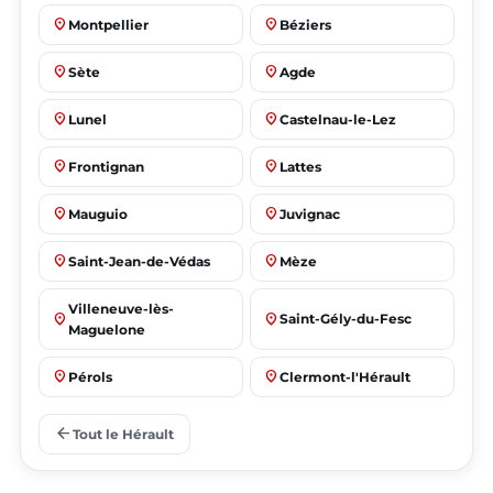
place
place
Montpellier
Béziers
place
place
Sète
Agde
place
place
Lunel
Castelnau-le-Lez
place
place
Frontignan
Lattes
place
place
Mauguio
Juvignac
place
place
Saint-Jean-de-Védas
Mèze
Villeneuve-lès-
place
place
Saint-Gély-du-Fesc
Maguelone
place
place
Pérols
Clermont-l'Hérault
place
place
Le Crès
Grabels
arrow_back
Tout le Hérault