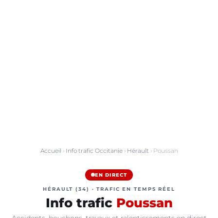
Accueil
›
Info trafic Occitanie
›
Hérault
› Poussan
EN DIRECT
HÉRAULT (34) · TRAFIC EN TEMPS RÉEL
Info trafic
Poussan
Accidents, bouchons, travaux et ralentissements en direct