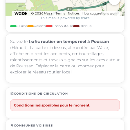
Fluide
Ralenti
Embouteillé
Bloqué
Suivez le
trafic routier en temps réel à Poussan
(Hérault). La carte ci-dessus, alimentée par Waze,
affiche en direct les accidents, embouteillages,
ralentissements et travaux signalés sur les axes autour
de Poussan. Déplacez la carte ou zoomez pour
explorer le réseau routier local.
routine
CONDITIONS DE CIRCULATION
Conditions indisponibles pour le moment.
near_me
COMMUNES VOISINES