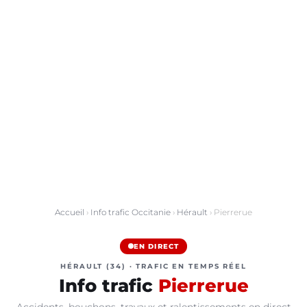
Accueil
›
Info trafic Occitanie
›
Hérault
› Pierrerue
EN DIRECT
HÉRAULT (34) · TRAFIC EN TEMPS RÉEL
Info trafic
Pierrerue
Accidents, bouchons, travaux et ralentissements en direct