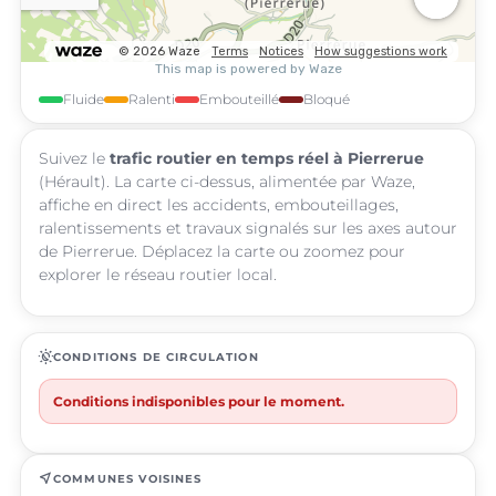
Fluide
Ralenti
Embouteillé
Bloqué
Suivez le
trafic routier en temps réel à Pierrerue
(Hérault). La carte ci-dessus, alimentée par Waze,
affiche en direct les accidents, embouteillages,
ralentissements et travaux signalés sur les axes autour
de Pierrerue. Déplacez la carte ou zoomez pour
explorer le réseau routier local.
routine
CONDITIONS DE CIRCULATION
Conditions indisponibles pour le moment.
near_me
COMMUNES VOISINES