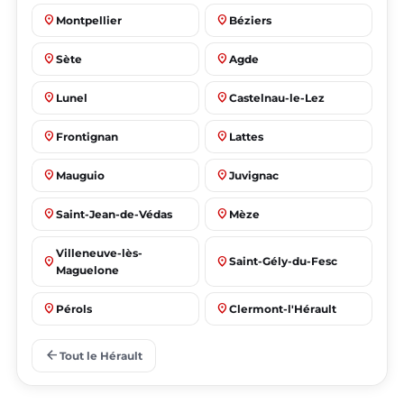
place
place
Montpellier
Béziers
place
place
Sète
Agde
place
place
Lunel
Castelnau-le-Lez
place
place
Frontignan
Lattes
place
place
Mauguio
Juvignac
place
place
Saint-Jean-de-Védas
Mèze
Villeneuve-lès-
place
place
Saint-Gély-du-Fesc
Maguelone
place
place
Pérols
Clermont-l'Hérault
place
place
Le Crès
Grabels
arrow_back
Tout le Hérault