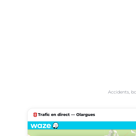
Accidents, bo
traffic
Trafic en direct — Olargues