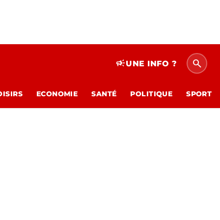
search
campaign
UNE INFO ?
OISIRS
ECONOMIE
SANTÉ
POLITIQUE
SPORT