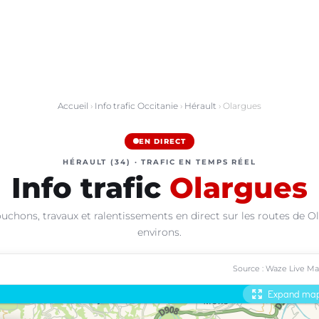
Accueil
›
Info trafic Occitanie
›
Hérault
› Olargues
EN DIRECT
HÉRAULT (34) · TRAFIC EN TEMPS RÉEL
Info trafic
Olargues
uchons, travaux et ralentissements en direct sur les routes de O
environs.
Source : Waze Live M