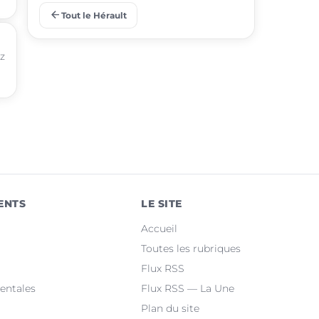
arrow_back
Tout le Hérault
place
Juvignac
ez
place
Saint-Jean-de-Védas
place
Mèze
place
Villeneuve-lès-Maguelone
place
Saint-Gély-du-Fesc
place
Pérols
ENTS
LE SITE
place
Clermont-l'Hérault
Accueil
place
Le Crès
Toutes les rubriques
Flux RSS
place
Grabels
entales
Flux RSS — La Une
Plan du site