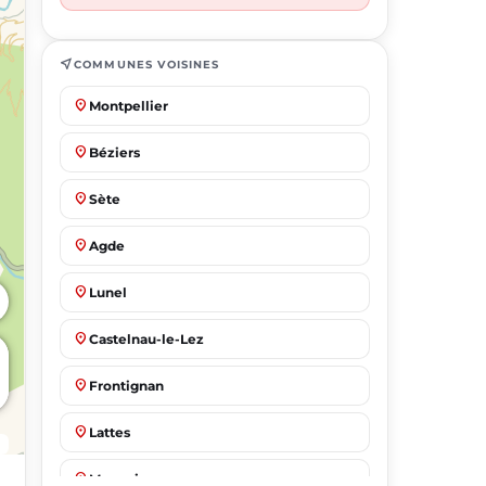
near_me
COMMUNES VOISINES
place
Montpellier
place
Béziers
place
Sète
place
Agde
place
Lunel
place
Castelnau-le-Lez
place
Frontignan
place
Lattes
place
Mauguio