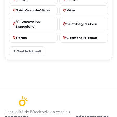
place
place
Saint-Jean-de-Védas
Mèze
Villeneuve-lès-
place
place
Saint-Gély-du-Fesc
Maguelone
place
place
Pérols
Clermont-l'Hérault
place
place
Le Crès
Grabels
arrow_back
Tout le Hérault
L'actualité de l'Occitanie en continu