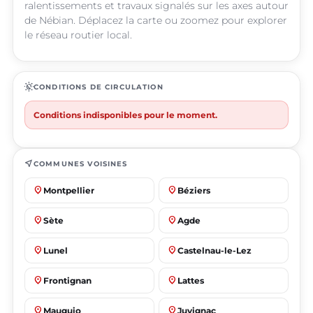
ralentissements et travaux signalés sur les axes autour
de Nébian. Déplacez la carte ou zoomez pour explorer
le réseau routier local.
routine
CONDITIONS DE CIRCULATION
Conditions indisponibles pour le moment.
near_me
COMMUNES VOISINES
place
place
Montpellier
Béziers
place
place
Sète
Agde
place
place
Lunel
Castelnau-le-Lez
place
place
Frontignan
Lattes
place
place
Mauguio
Juvignac