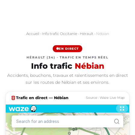
Accueil
›
Info trafic Occitanie
›
Hérault
› Nébian
EN DIRECT
HÉRAULT (34) · TRAFIC EN TEMPS RÉEL
Info trafic
Nébian
Accidents, bouchons, travaux et ralentissements en direct
sur les routes de Nébian et ses environs.
traffic
Trafic en direct — Nébian
Source : Waze Live Map