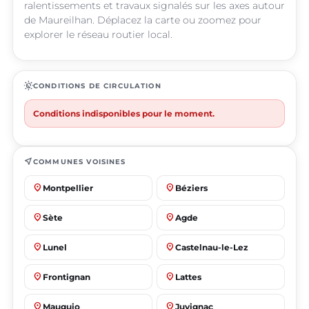
ralentissements et travaux signalés sur les axes autour
de Maureilhan. Déplacez la carte ou zoomez pour
explorer le réseau routier local.
routine
CONDITIONS DE CIRCULATION
Conditions indisponibles pour le moment.
near_me
COMMUNES VOISINES
place
place
Montpellier
Béziers
place
place
Sète
Agde
place
place
Lunel
Castelnau-le-Lez
place
place
Frontignan
Lattes
place
place
Mauguio
Juvignac