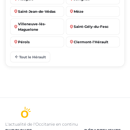
place
place
Saint-Jean-de-Védas
Mèze
Villeneuve-lès-
place
place
Saint-Gély-du-Fesc
Maguelone
place
place
Pérols
Clermont-l'Hérault
place
place
Le Crès
Grabels
arrow_back
Tout le Hérault
L'actualité de l'Occitanie en continu