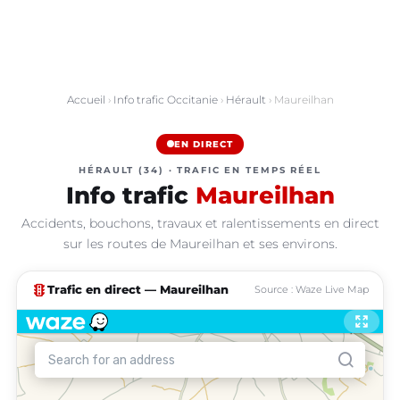
Accueil
›
Info trafic Occitanie
›
Hérault
› Maureilhan
EN DIRECT
HÉRAULT (34) · TRAFIC EN TEMPS RÉEL
Info trafic
Maureilhan
Accidents, bouchons, travaux et ralentissements en direct
sur les routes de Maureilhan et ses environs.
traffic
Trafic en direct — Maureilhan
Source : Waze Live Map