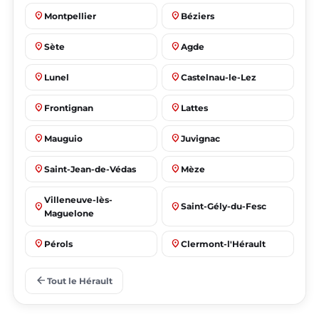
place
place
Montpellier
Béziers
place
place
Sète
Agde
place
place
Lunel
Castelnau-le-Lez
place
place
Frontignan
Lattes
place
place
Mauguio
Juvignac
place
place
Saint-Jean-de-Védas
Mèze
Villeneuve-lès-
place
place
Saint-Gély-du-Fesc
Maguelone
place
place
Pérols
Clermont-l'Hérault
place
place
Le Crès
Grabels
arrow_back
Tout le Hérault