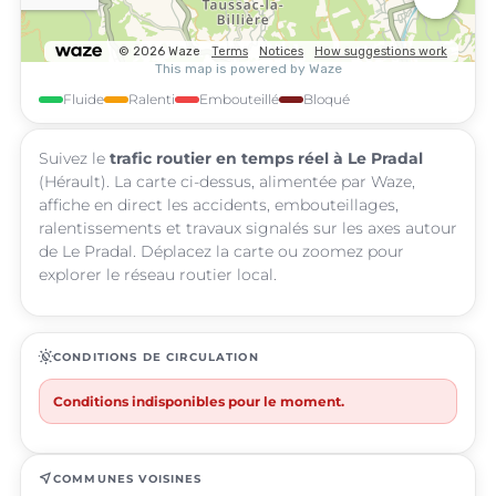
Fluide
Ralenti
Embouteillé
Bloqué
Suivez le
trafic routier en temps réel à Le Pradal
(Hérault). La carte ci-dessus, alimentée par Waze,
affiche en direct les accidents, embouteillages,
ralentissements et travaux signalés sur les axes autour
de Le Pradal. Déplacez la carte ou zoomez pour
explorer le réseau routier local.
routine
CONDITIONS DE CIRCULATION
Conditions indisponibles pour le moment.
near_me
COMMUNES VOISINES