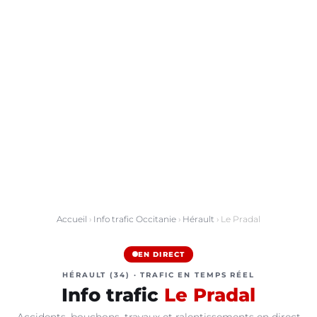
Accueil
›
Info trafic Occitanie
›
Hérault
› Le Pradal
EN DIRECT
HÉRAULT (34) · TRAFIC EN TEMPS RÉEL
Info trafic
Le Pradal
Accidents, bouchons, travaux et ralentissements en direct