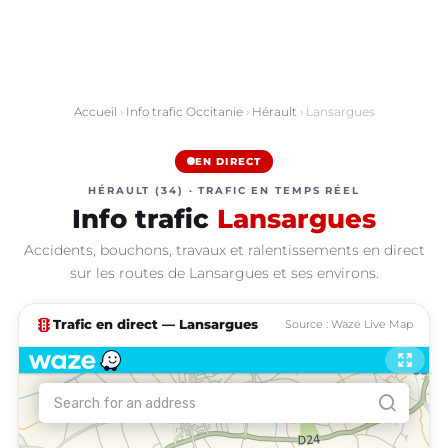
Accueil
›
Info trafic Occitanie
›
Hérault
› Lansargues
EN DIRECT
HÉRAULT (34) · TRAFIC EN TEMPS RÉEL
Info trafic
Lansargues
Accidents, bouchons, travaux et ralentissements en direct
sur les routes de Lansargues et ses environs.
traffic
Trafic en direct — Lansargues
Source : Waze Live Map