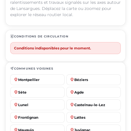
ralentissements et travaux signalés sur les axes autour
de Lansargues. Déplacez la carte ou zoomez pour
explorer le réseau routier local.
routine
CONDITIONS DE CIRCULATION
Conditions indisponibles pour le moment.
near_me
COMMUNES VOISINES
place
place
Montpellier
Béziers
place
place
Sète
Agde
place
place
Lunel
Castelnau-le-Lez
place
place
Frontignan
Lattes
place
place
Mauguio
Juvignac