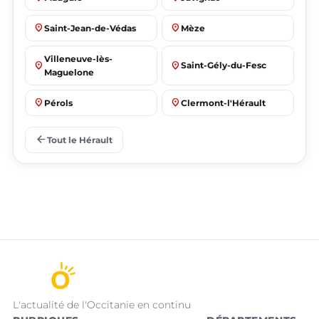
place
place
Saint-Jean-de-Védas
Mèze
Villeneuve-lès-
place
place
Saint-Gély-du-Fesc
Maguelone
place
place
Pérols
Clermont-l'Hérault
place
place
Le Crès
Grabels
arrow_back
Tout le Hérault
L'actualité de l'Occitanie en continu