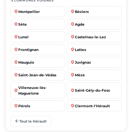
near_me
COMMUNES VOISINES
place
place
Montpellier
Béziers
place
place
Sète
Agde
place
place
Lunel
Castelnau-le-Lez
place
place
Frontignan
Lattes
place
place
Mauguio
Juvignac
place
place
Saint-Jean-de-Védas
Mèze
Villeneuve-lès-
place
place
Saint-Gély-du-Fesc
Maguelone
place
place
Pérols
Clermont-l'Hérault
place
place
Le Crès
Grabels
arrow_back
Tout le Hérault