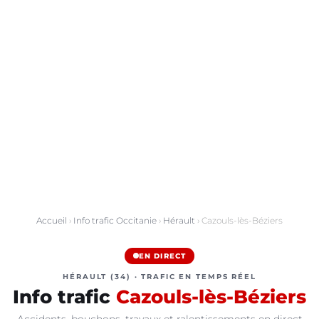
Accueil
›
Info trafic Occitanie
›
Hérault
› Cazouls-lès-Béziers
EN DIRECT
HÉRAULT (34) · TRAFIC EN TEMPS RÉEL
Info trafic
Cazouls-lès-Béziers
Accidents, bouchons, travaux et ralentissements en direct