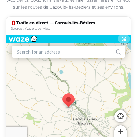
sur les routes de Cazouls-lès-Béziers et ses environs.
traffic
Trafic en direct — Cazouls-lès-Béziers
Source : Waze Live Map