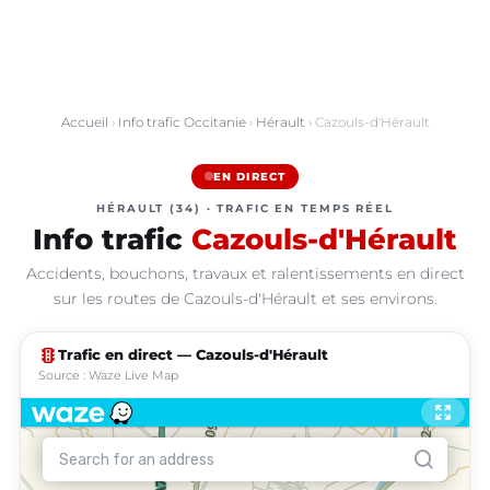
Accueil
›
Info trafic Occitanie
›
Hérault
› Cazouls-d'Hérault
EN DIRECT
HÉRAULT (34) · TRAFIC EN TEMPS RÉEL
Info trafic
Cazouls-d'Hérault
Accidents, bouchons, travaux et ralentissements en direct
sur les routes de Cazouls-d'Hérault et ses environs.
traffic
Trafic en direct — Cazouls-d'Hérault
Source : Waze Live Map