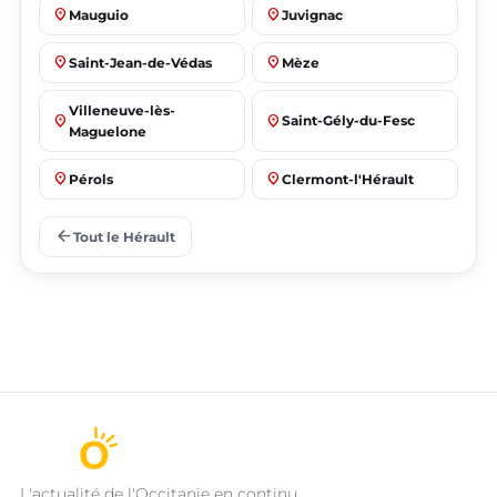
place
place
Mauguio
Juvignac
place
place
Saint-Jean-de-Védas
Mèze
Villeneuve-lès-
place
place
Saint-Gély-du-Fesc
Maguelone
place
place
Pérols
Clermont-l'Hérault
place
place
Le Crès
Grabels
arrow_back
Tout le Hérault
L'actualité de l'Occitanie en continu