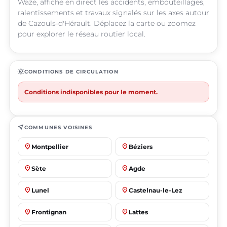
Waze, affiche en direct les accidents, embouteillages,
ralentissements et travaux signalés sur les axes autour
de Cazouls-d'Hérault. Déplacez la carte ou zoomez
pour explorer le réseau routier local.
routine
CONDITIONS DE CIRCULATION
Conditions indisponibles pour le moment.
near_me
COMMUNES VOISINES
place
place
Montpellier
Béziers
place
place
Sète
Agde
place
place
Lunel
Castelnau-le-Lez
place
place
Frontignan
Lattes