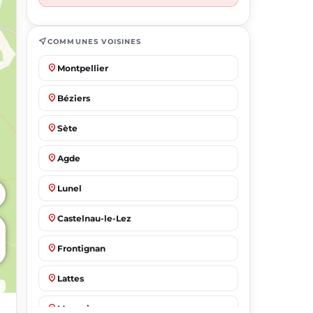
near_me
COMMUNES VOISINES
place
Montpellier
place
Béziers
place
Sète
place
Agde
place
Lunel
place
Castelnau-le-Lez
place
Frontignan
place
Lattes
place
Mauguio