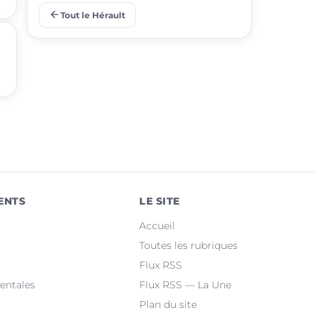
arrow_back
Tout le Hérault
place
Juvignac
place
Saint-Jean-de-Védas
place
Mèze
place
Villeneuve-lès-Maguelone
place
Saint-Gély-du-Fesc
place
Pérols
ENTS
LE SITE
place
Clermont-l'Hérault
Accueil
place
Le Crès
Toutes les rubriques
Flux RSS
place
Grabels
entales
Flux RSS — La Une
Plan du site