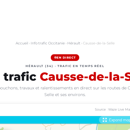
Accueil
›
Info trafic Occitanie
›
Hérault
› Causse-de-la-Selle
EN DIRECT
HÉRAULT (34) · TRAFIC EN TEMPS RÉEL
 trafic
Causse-de-la-S
ouchons, travaux et ralentissements en direct sur les routes de 
Selle et ses environs.
Source : Waze Live M