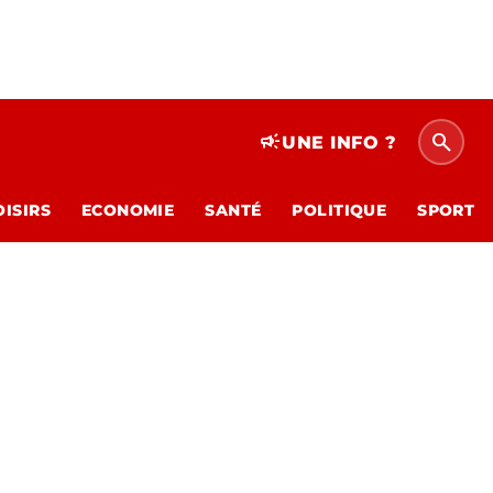
search
campaign
UNE INFO ?
OISIRS
ECONOMIE
SANTÉ
POLITIQUE
SPORT