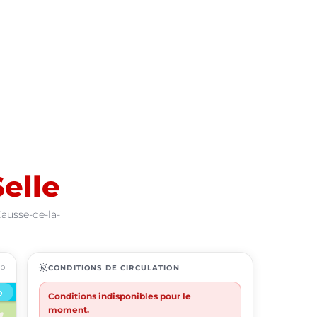
elle
Causse-de-la-
ap
routine
CONDITIONS DE CIRCULATION
Conditions indisponibles pour le
moment.