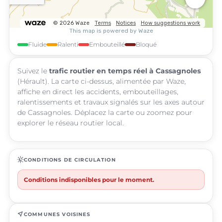
Fluide
Ralenti
Embouteillé
Bloqué
Suivez le
trafic routier en temps réel à Cassagnoles
(Hérault). La carte ci-dessus, alimentée par Waze,
affiche en direct les accidents, embouteillages,
ralentissements et travaux signalés sur les axes autour
de Cassagnoles. Déplacez la carte ou zoomez pour
explorer le réseau routier local.
routine
CONDITIONS DE CIRCULATION
Conditions indisponibles pour le moment.
near_me
COMMUNES VOISINES