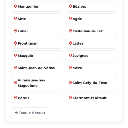
place
place
Montpellier
Béziers
place
place
Sète
Agde
place
place
Lunel
Castelnau-le-Lez
place
place
Frontignan
Lattes
place
place
Mauguio
Juvignac
place
place
Saint-Jean-de-Védas
Mèze
Villeneuve-lès-
place
place
Saint-Gély-du-Fesc
Maguelone
place
place
Pérols
Clermont-l'Hérault
place
place
Le Crès
Grabels
arrow_back
Tout le Hérault