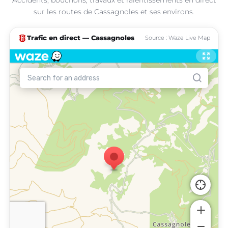
sur les routes de Cassagnoles et ses environs.
traffic
Trafic en direct — Cassagnoles
Source : Waze Live Map