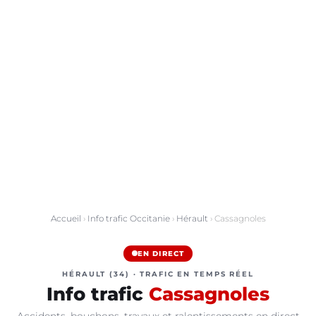
Accueil
›
Info trafic Occitanie
›
Hérault
› Cassagnoles
EN DIRECT
HÉRAULT (34) · TRAFIC EN TEMPS RÉEL
Info trafic
Cassagnoles
Accidents, bouchons, travaux et ralentissements en direct