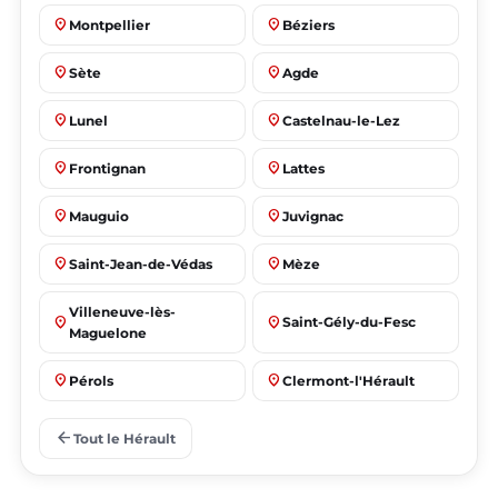
place
place
Montpellier
Béziers
place
place
Sète
Agde
place
place
Lunel
Castelnau-le-Lez
place
place
Frontignan
Lattes
place
place
Mauguio
Juvignac
place
place
Saint-Jean-de-Védas
Mèze
Villeneuve-lès-
place
place
Saint-Gély-du-Fesc
Maguelone
place
place
Pérols
Clermont-l'Hérault
place
place
Le Crès
Grabels
arrow_back
Tout le Hérault