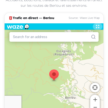
sur les routes de Berlou et ses environs.
traffic
Trafic en direct — Berlou
Source : Waze Live Map