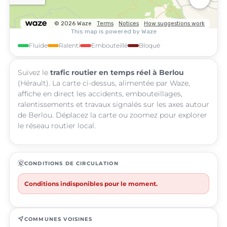
Fluide
Ralenti
Embouteillé
Bloqué
Suivez le
trafic routier en temps réel à Berlou
(Hérault). La carte ci-dessus, alimentée par Waze,
affiche en direct les accidents, embouteillages,
ralentissements et travaux signalés sur les axes autour
de Berlou. Déplacez la carte ou zoomez pour explorer
le réseau routier local.
routine
CONDITIONS DE CIRCULATION
Conditions indisponibles pour le moment.
near_me
COMMUNES VOISINES