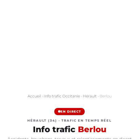
Accueil
›
Info trafic Occitanie
›
Hérault
› Berlou
EN DIRECT
HÉRAULT (34) · TRAFIC EN TEMPS RÉEL
Info trafic
Berlou
Accidents, bouchons, travaux et ralentissements en direct