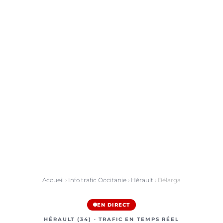
Accueil
›
Info trafic Occitanie
›
Hérault
› Bélarga
EN DIRECT
HÉRAULT (34) · TRAFIC EN TEMPS RÉEL