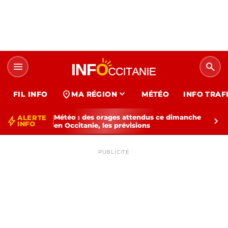
menu
search
expand_more
location_on
FIL INFO
MA RÉGION
MÉTÉO
INFO TRAF
Météo : des orages attendus ce dimanche
ALERTE
bolt
chevron_right
INFO
en Occitanie, les prévisions
PUBLICITÉ