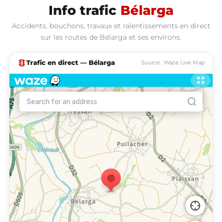
Info trafic
Bélarga
Accidents, bouchons, travaux et ralentissements en direct
sur les routes de Bélarga et ses environs.
traffic
Trafic en direct — Bélarga
Source : Waze Live Map