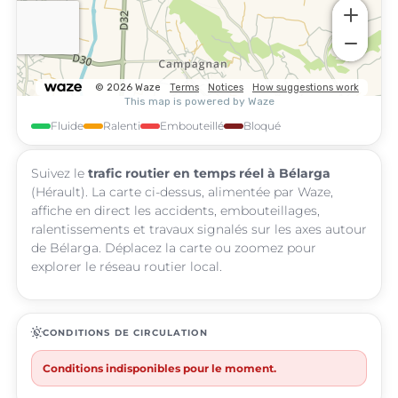
Fluide
Ralenti
Embouteillé
Bloqué
Suivez le
trafic routier en temps réel à Bélarga
(Hérault). La carte ci-dessus, alimentée par Waze,
affiche en direct les accidents, embouteillages,
ralentissements et travaux signalés sur les axes autour
de Bélarga. Déplacez la carte ou zoomez pour
explorer le réseau routier local.
routine
CONDITIONS DE CIRCULATION
Conditions indisponibles pour le moment.