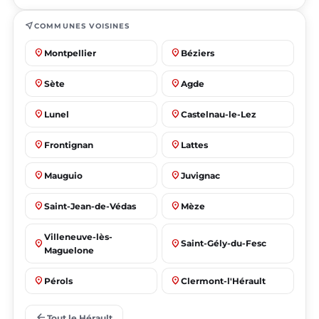
near_me
COMMUNES VOISINES
place
place
Montpellier
Béziers
place
place
Sète
Agde
place
place
Lunel
Castelnau-le-Lez
place
place
Frontignan
Lattes
place
place
Mauguio
Juvignac
place
place
Saint-Jean-de-Védas
Mèze
Villeneuve-lès-
place
place
Saint-Gély-du-Fesc
Maguelone
place
place
Pérols
Clermont-l'Hérault
place
place
Le Crès
Grabels
arrow_back
Tout le Hérault