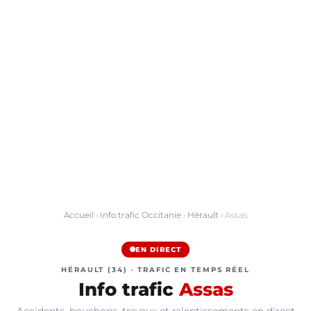
Accueil
›
Info trafic Occitanie
›
Hérault
› Assas
EN DIRECT
HÉRAULT (34) · TRAFIC EN TEMPS RÉEL
Info trafic
Assas
Accidents, bouchons, travaux et ralentissements en direct