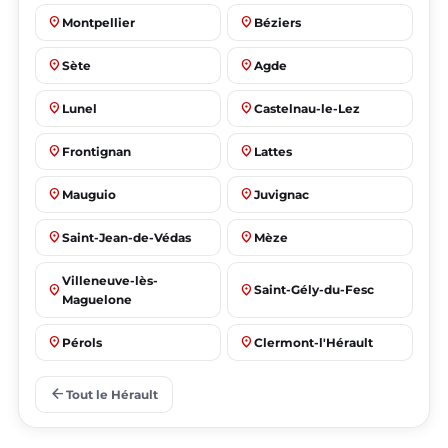
place
place
Montpellier
Béziers
place
place
Sète
Agde
place
place
Lunel
Castelnau-le-Lez
place
place
Frontignan
Lattes
place
place
Mauguio
Juvignac
place
place
Saint-Jean-de-Védas
Mèze
Villeneuve-lès-
place
place
Saint-Gély-du-Fesc
Maguelone
place
place
Pérols
Clermont-l'Hérault
place
place
Le Crès
Grabels
arrow_back
Tout le Hérault