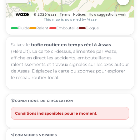
Fluide
Ralenti
Embouteillé
Bloqué
Suivez le
trafic routier en temps réel à Assas
(Hérault). La carte ci-dessus, alimentée par Waze,
affiche en direct les accidents, embouteillages,
ralentissements et travaux signalés sur les axes autour
de Assas. Déplacez la carte ou zoomez pour explorer
le réseau routier local.
routine
CONDITIONS DE CIRCULATION
Conditions indisponibles pour le moment.
near_me
COMMUNES VOISINES