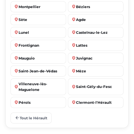
place
place
Montpellier
Béziers
place
place
Sète
Agde
place
place
Lunel
Castelnau-le-Lez
place
place
Frontignan
Lattes
place
place
Mauguio
Juvignac
place
place
Saint-Jean-de-Védas
Mèze
Villeneuve-lès-
place
place
Saint-Gély-du-Fesc
Maguelone
place
place
Pérols
Clermont-l'Hérault
place
place
Le Crès
Grabels
arrow_back
Tout le Hérault