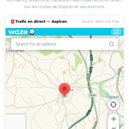
sur les routes de Aspiran et ses environs.
traffic
Trafic en direct — Aspiran
Source : Waze Live Map