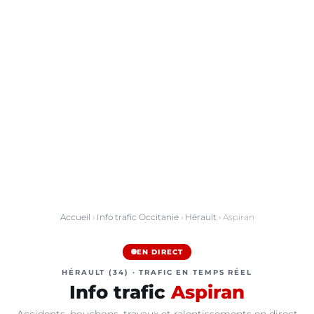
Accueil
›
Info trafic Occitanie
›
Hérault
› Aspiran
EN DIRECT
HÉRAULT (34) · TRAFIC EN TEMPS RÉEL
Info trafic
Aspiran
Accidents, bouchons, travaux et ralentissements en direct