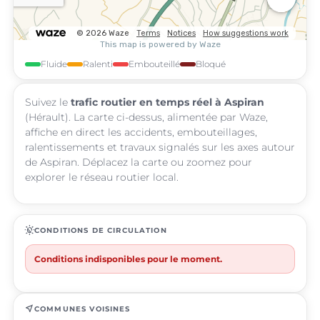
Fluide
Ralenti
Embouteillé
Bloqué
Suivez le
trafic routier en temps réel à Aspiran
(Hérault). La carte ci-dessus, alimentée par Waze,
affiche en direct les accidents, embouteillages,
ralentissements et travaux signalés sur les axes autour
de Aspiran. Déplacez la carte ou zoomez pour
explorer le réseau routier local.
routine
CONDITIONS DE CIRCULATION
Conditions indisponibles pour le moment.
near_me
COMMUNES VOISINES