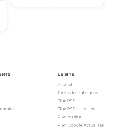
place
Juvignac
place
Saint-Jean-de-Védas
place
Mèze
place
Villeneuve-lès-Maguelone
place
Saint-Gély-du-Fesc
place
Pérols
ENTS
LE SITE
place
Clermont-l'Hérault
Accueil
place
Le Crès
Toutes les rubriques
Flux RSS
place
Grabels
entales
Flux RSS — La Une
Plan du site
Plan Google Actualités