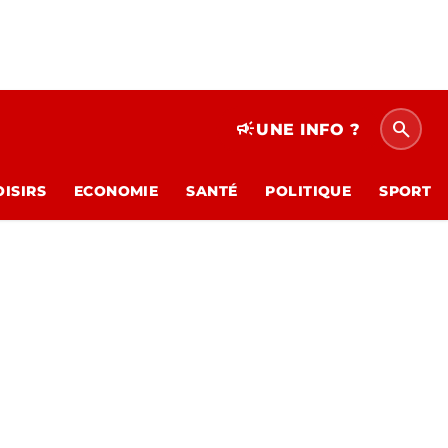
search
campaign
UNE INFO ?
OISIRS
ECONOMIE
SANTÉ
POLITIQUE
SPORT