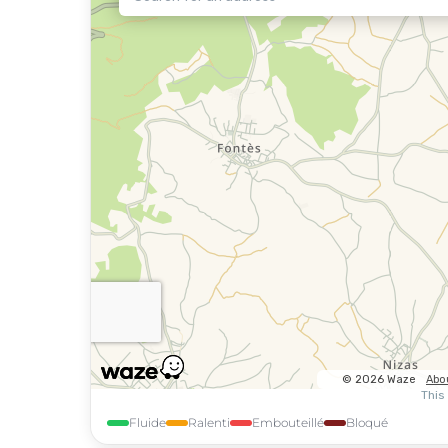
Fluide
Ralenti
Embouteillé
Bloqué