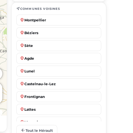
near_me
COMMUNES VOISINES
place
Montpellier
place
Béziers
place
Sète
place
Agde
place
Lunel
place
Castelnau-le-Lez
place
Frontignan
place
Lattes
place
Mauguio
arrow_back
Tout le Hérault