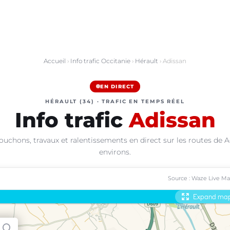
Accueil
›
Info trafic Occitanie
›
Hérault
› Adissan
EN DIRECT
HÉRAULT (34) · TRAFIC EN TEMPS RÉEL
Info trafic
Adissan
ouchons, travaux et ralentissements en direct sur les routes de A
environs.
Source : Waze Live M